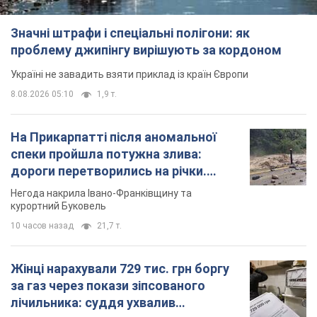
Значні штрафи і спеціальні полігони: як
проблему джипінгу вирішують за кордоном
Україні не завадить взяти приклад із країн Європи
8.08.2026 05:10
1,9 т.
На Прикарпатті після аномальної
спеки пройшла потужна злива:
дороги перетворились на річки.
Відео
Негода накрила Івано-Франківщину та
курортний Буковель
10 часов назад
21,7 т.
Жінці нарахували 729 тис. грн боргу
за газ через покази зіпсованого
лічильника: суддя ухвалив