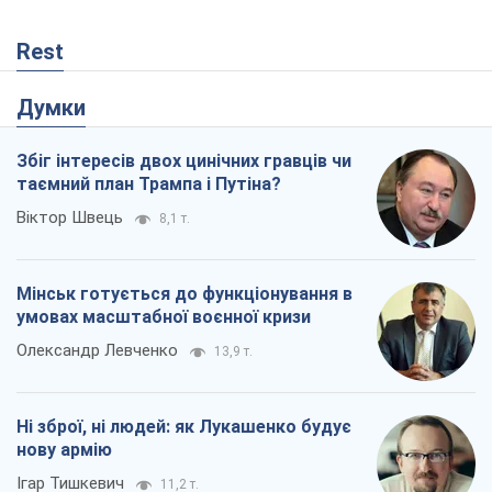
Rest
Думки
Збіг інтересів двох цинічних гравців чи
таємний план Трампа і Путіна?
Віктор Швець
8,1 т.
Мінськ готується до функціонування в
умовах масштабної воєнної кризи
Олександр Левченко
13,9 т.
Ні зброї, ні людей: як Лукашенко будує
нову армію
Ігар Тишкевич
11,2 т.