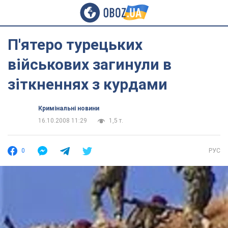
П'ятеро турецьких
військових загинули в
зіткненнях з курдами
Кримінальні новини
16.10.2008 11:29
1,5 т.
0
РУС