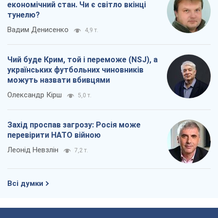
економічний стан. Чи є світло вкінці
тунелю?
Вадим Денисенко
4,9 т.
Чий буде Крим, той і переможе (NSJ), а
українських футбольних чиновників
можуть назвати вбивцями
Олександр Кірш
5,0 т.
Захід проспав загрозу: Росія може
перевірити НАТО війною
Леонід Невзлін
7,2 т.
Всі думки