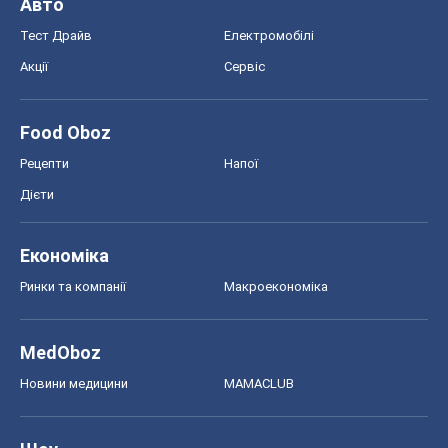
Авто
Тест Драйв
Електромобілі
Акції
Сервіс
Food Oboz
Рецепти
Напої
Дієти
Економіка
Ринки та компанії
Макроекономіка
MedOboz
Новини медицини
MAMACLUB