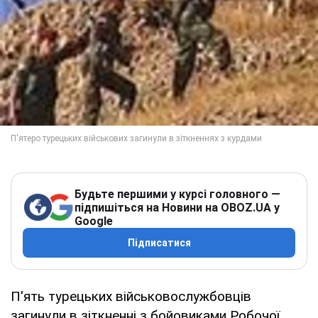
Будьте першими у курсі головного —
підпишіться на Новини на OBOZ.UA у
Google
Підписатися
П'ять турецьких військовослужбовців
загинули в зіткненні з бойовиками Робочої