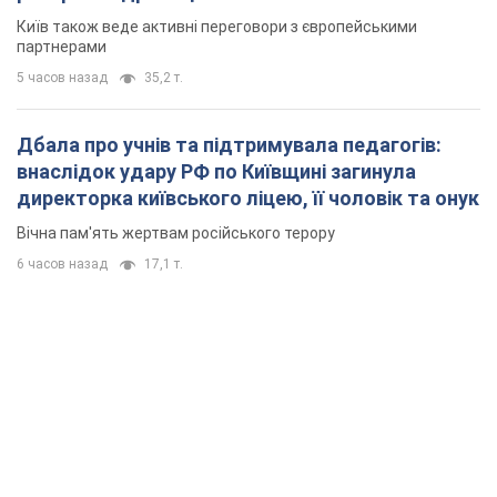
Київ також веде активні переговори з європейськими
партнерами
5 часов назад
35,2 т.
Дбала про учнів та підтримувала педагогів:
внаслідок удару РФ по Київщині загинула
директорка київського ліцею, її чоловік та онук
Вічна пам'ять жертвам російського терору
6 часов назад
17,1 т.