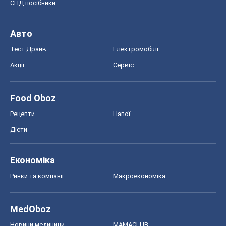
Економіка
Ринки та компанії
Макроекономіка
MedOboz
Новини медицини
MAMACLUB
Шоу
Афіша
Плітки
Краса
Мода
Жіночий журнал