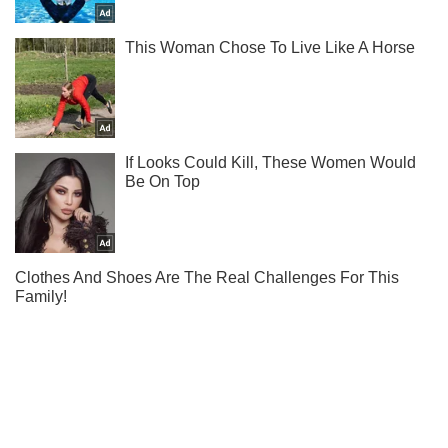
Ти ще не читаєш наш Telegram? А даремно! Підписуйся
Підписатись
Підписатись