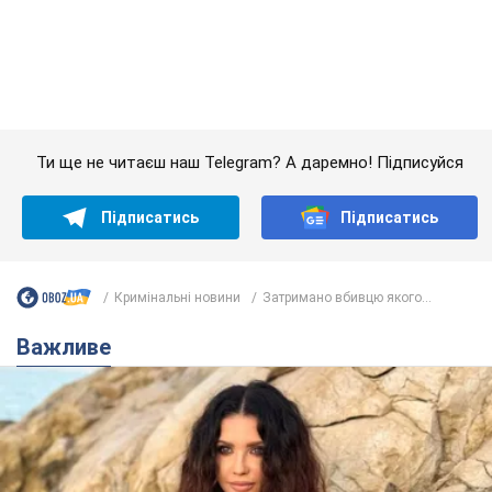
Кримінальні новини
Затримано вбивцю якого...
Важливе
50-річна Lama розкрила секрети своєї краси та
відповіла на закиди, що зберігає молодість,
адже не має дітей
За словами співачки, вона не робить нічого надзвичайного
3 години тому
6,1 т.