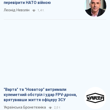
"Варта" та "Новатор" витримали
кулеметний обстріл і удар FPV-дрона,
врятувавши життя офіцеру ЗСУ
Українська Бронетехніка
2,0 т.
КНДР як каталізатор війни, або Про
новий етап російсько-
північнокорейського союзу
Олексій Кущ
2,2 т.
Вихід до еліти ЧС та тріумф "Сокола":
що відбувається в українському хокеї
Олександр Липенко
783