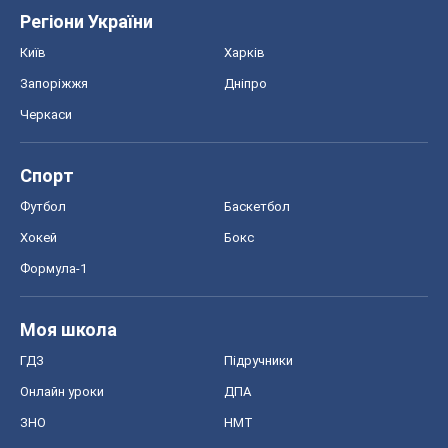
Формула-1
Моя школа
ГДЗ
Підручники
Онлайн уроки
ДПА
ЗНО
НМТ
СНД посібники
Авто
Тест Драйв
Електромобілі
Акції
Сервіс
Food Oboz
Рецепти
Напої
Дієти