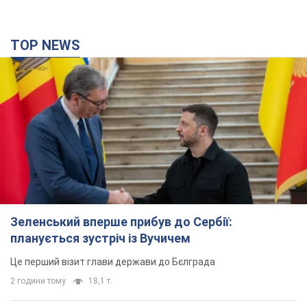
Зеленський вперше прибув до Сербії:
планується зустріч із Вучичем
Це перший візит глави держави до Бєлграда
2 години тому
18,1 т.
Третій армійський корпус створює для
російських окупантів на Лиманському напрямку
критичний дискомфорт: як це вдалося
Це зараз переростає у кризу для всього угруповання
4 години тому
50,5 т.
В окупованій Ялті прогриміли потужні вибухи:
валить чорний дим. Фото і відео
Місто, ймовірно, опинилося під атакою дронів