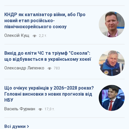
Що очікує українців у 2026–2028 роках?
Головні висновки з нових прогнозів від
НБУ
Василь Фурман
17,0 т.
Всі думки
Про компанію
Команда
Правова інформація
Політика конфіденційності
Реклама на сайті
Документи
Редакційна політика
Журналісти OBOZ.UA на місці
подій