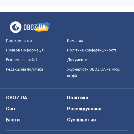
OBOZ.UA
Політика
Світ
Розслідування
Блоги
Суспільство
Регіони України
Київ
Харків
Запоріжжя
Дніпро
Черкаси
Спорт
Футбол
Баскетбол
Хокей
Бокс