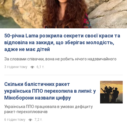
Скільки балістичних ракет
українська ППО перехопила в липні: у
Міноборони назвали цифру
Українська ППО працювала в умовах дефіциту
ракет-перехоплювачів
6 годин тому
7,2 т.
Ауріка Ротару через суд змінила
свою пенсію, на яку раніше
жалілася: скільки отримувала
співачка
У виплату не врахували зарплатню артистки за
час роботи в Чернівецькій філармонії
за 7 годин