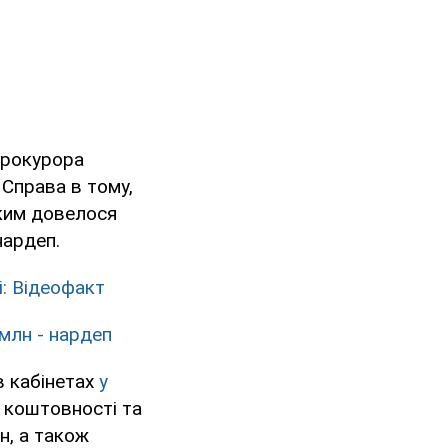
прокурора
 Справа в тому,
яким довелося
нардеп.
: Відеофакт
 млн - нардеп
в кабінетах
у
 коштовності та
н, а також