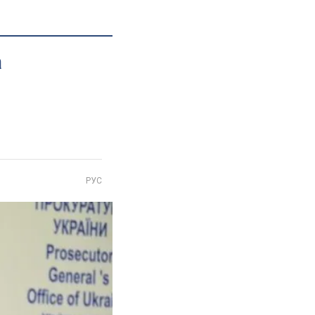
а
РУС