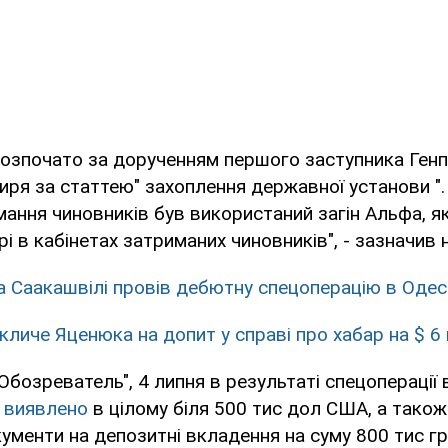
озпочато за дорученням першого заступника Ген
ря за статтею" захоплення державної установи ".
мання чиновників був використаний загін Альфа, 
і в кабінетах затриманих чиновників", - зазначив 
 Саакашвілі провів дебютну спецоперацію в Одесі
кличе Яценюка на допит у справі про хабар на $ 6
Обозреватель", 4 липня в результаті спецоперації 
о виявлено
в цілому біля 500 тис дол США, а також
окументи на депозитні вкладення на суму 800 тис гр