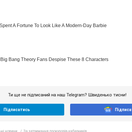
Ти ще не підписаний на наш Telegram? Швиденько тисни!
Підписатись
Підписа
ьні новини
За затримання прокурорів-хабарників...