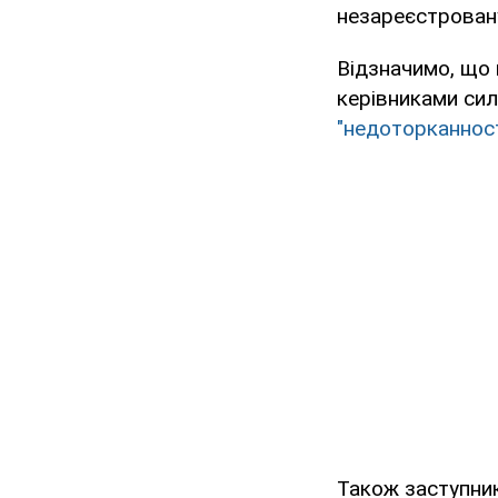
незареєстровану
Відзначимо, що 
керівниками сил
"недоторканност
Також заступни