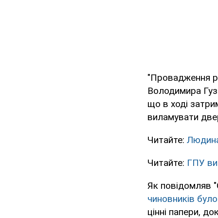
"Провадження р
Володимира Гузи
що в ході затри
виламувати двер
Читайте:
Людина
Читайте:
ГПУ ви
Як повідомляв "
чиновників бул
цінні папери, д