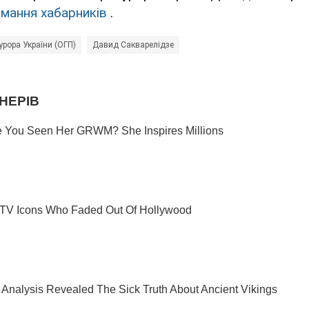
имання хабарників
.
урора України (ОГП)
Давид Сакварелідзе