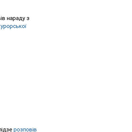
ів нараду з
курорської
лідзе
розповів