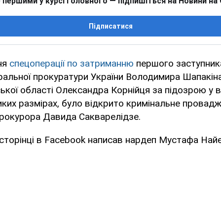
 першими у курсі головного — підпишіться на Новини на
Підписатися
ня
спецоперації по затриманню
першого заступника
ральної прокуратури України Володимира Шапакіна
ької області Олександра Корнійця за підозрою у в
иких размірах, було відкрито кримінальне провад
прокурора Давида Сакварелідзе.
 сторінці в Facebook написав нардеп Мустафа Най