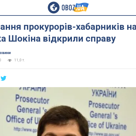
ання прокурорів-хабарників н
а Шокіна відкрили справу
новини
0
11,0 т.