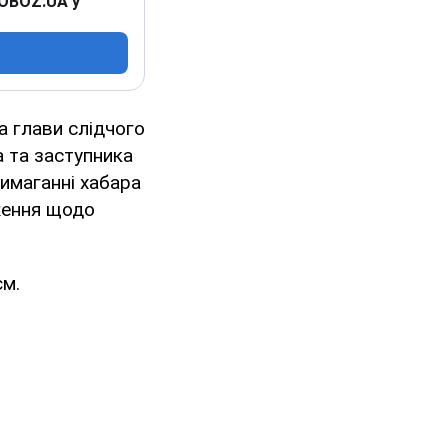
 OBOZ.UA у
 глави слідчого
 та заступника
имаганні хабара
ження щодо
єм.