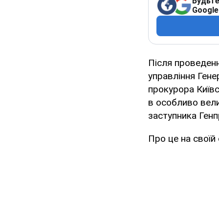
Будьте
Google
Після проведен
управління Гене
прокурора Київс
в особливо вел
заступника Ген
Про це на своїй