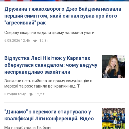
Дружина тяжкохворого Джо Байдена назвала
перший симптом, який сигналізував про його
"агресивний" рак
Спершу лікарі не надали цьому належної уваги
6.08.2026 12:46
15,3 т.
Відпустка Лесі Нікітюк у Карпатах
обернулася скандалом: чому ведучу
несправедливо захейтили
Знаменитість вийшла на пряму комунікацію в
мережі та розставила всі крапки над "і"
8 годин тому
12,2 т.
"Динамо" з перемоги стартувало у
кваліфікації Ліги конференцій. Відео
Матч відбувся в Любліні