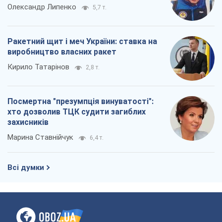
Олександр Липенко
5,7 т.
Ракетний щит і меч України: ставка на
виробництво власних ракет
Кирило Татарінов
2,8 т.
Посмертна "презумпція винуватості":
хто дозволив ТЦК судити загиблих
захисників
Марина Ставнійчук
6,4 т.
Всі думки