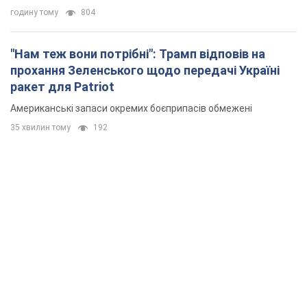
годину тому
804
"Нам теж вони потрібні": Трамп відповів на
прохання Зеленського щодо передачі Україні
ракет для Patriot
Американські запаси окремих боєприпасів обмежені
35 хвилин тому
192