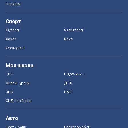
Черкаси
Спорт
Футбол
Баскетбол
Хокей
Бокс
Формула-1
Моя школа
ГДЗ
Підручники
Онлайн уроки
ДПА
ЗНО
НМТ
СНД посібники
Авто
Тест Драйв
Електромобілі