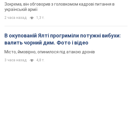
Зокрема, він обговорив з головкомом кадрові питання в
українській армії
2 часа назад
1,3 т.
В окупованій Ялті прогриміли потужні вибухи:
валить чорний дим. Фото і відео
Місто, ймовірно, опинилося під атакою дронів
3 часа назад
4,8 т.