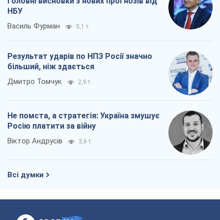
Головні висновки з нових прогнозів від
НБУ
Василь Фурман
5,1 т.
Результат ударів по НПЗ Росії значно
більший, ніж здається
Дмитро Томчук
2,9 т.
Не помста, а стратегія: Україна змушує
Росію платити за війну
Віктор Андрусів
3,6 т.
Всі думки