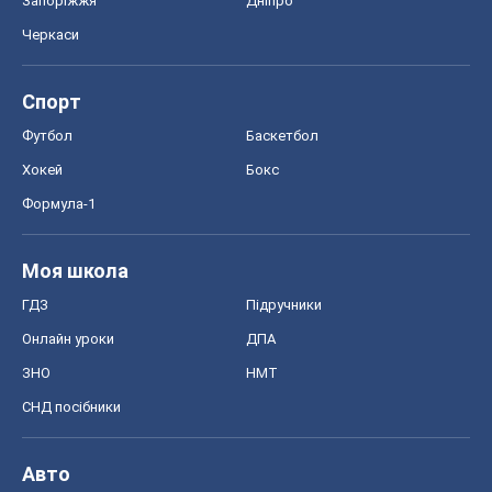
Запоріжжя
Дніпро
Черкаси
Спорт
Футбол
Баскетбол
Хокей
Бокс
Формула-1
Моя школа
ГДЗ
Підручники
Онлайн уроки
ДПА
ЗНО
НМТ
СНД посібники
Авто