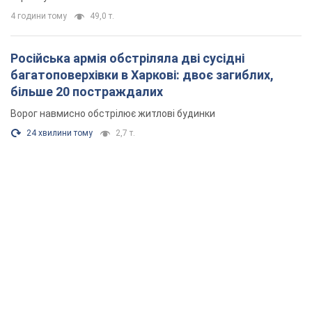
4 години тому
49,0 т.
Російська армія обстріляла дві сусідні
багатоповерхівки в Харкові: двоє загиблих,
більше 20 постраждалих
Ворог навмисно обстрілює житлові будинки
24 хвилини тому
2,7 т.