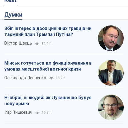
Rest
Думки
Збіг інтересів двох цинічних гравців чи
таємний план Трампа і Путіна?
Віктор Швець
14,4 т.
Мінськ готується до функціонування в
умовах масштабної воєнної кризи
Олександр Левченко
18,7 т.
Ні зброї, ні людей: як Лукашенко будує
нову армію
Ігар Тишкевич
15,8 т.