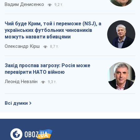
Вадим Денисенко
9,2 т.
Чий буде Крим, той і переможе (NSJ), а
українських футбольних чиновників
можуть назвати вбивцями
Олександр Кірш
8,7 т.
Захід проспав загрозу: Росія може
перевірити НАТО війною
Леонід Невзлін
9,3 т.
Всі думки