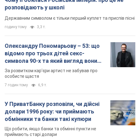
розповідають у школі
Державним символом є тільки перший куплет та приспів пісні
годину тому
3,3 т.
Олександру Пономарьову – 53: що
відомо про трьох дітей секс-
символа 90-х та який вигляд вони
мають
За розвитком кар'єри артист не забував про
особисте щастя
7 годин тому
6,9 т.
У ПриватБанку розповіли, чи дійсні
долари 1996 року: чи приймають
обмінники та банки такі купюри
Що робити, якщо банки та обмінні пункти не
приймають старі долари