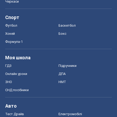
Черкаси
Спорт
Футбол
Баскетбол
Хокей
Бокс
Формула-1
Моя школа
ГДЗ
Підручники
Онлайн уроки
ДПА
ЗНО
НМТ
СНД посібники
Авто
Тест Драйв
Електромобілі