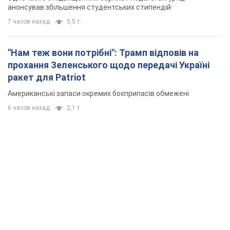
анонсував збільшення студентських стипендій
7 часов назад
5,5 т.
"Нам теж вони потрібні": Трамп відповів на
прохання Зеленського щодо передачі Україні
ракет для Patriot
Американські запаси окремих боєприпасів обмежені
6 часов назад
2,1 т.