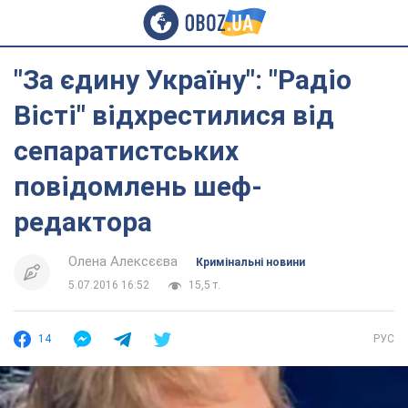
"За єдину Україну": "Радіо
Вісті" відхрестилися від
сепаратистських
повідомлень шеф-
редактора
Олена Алексєєва
Кримінальні новини
5.07.2016 16:52
15,5 т.
14
РУС