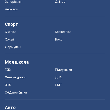
Запоріжжя
Дніпро
Черкаси
Спорт
Футбол
Баскетбол
Хокей
Бокс
Формула-1
Моя школа
ГДЗ
Підручники
Онлайн уроки
ДПА
ЗНО
НМТ
СНД посібники
Авто