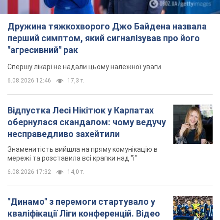
Дружина тяжкохворого Джо Байдена назвала
перший симптом, який сигналізував про його
"агресивний" рак
Спершу лікарі не надали цьому належної уваги
6.08.2026 12:46
17,3 т.
Відпустка Лесі Нікітюк у Карпатах
обернулася скандалом: чому ведучу
несправедливо захейтили
Знаменитість вийшла на пряму комунікацію в
мережі та розставила всі крапки над "і"
6.08.2026 17:32
14,0 т.
"Динамо" з перемоги стартувало у
кваліфікації Ліги конференцій. Відео