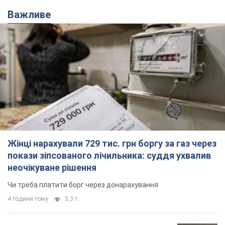
Важливе
Жінці нарахували 729 тис. грн боргу за газ через
покази зіпсованого лічильника: суддя ухвалив
неочікуване рішення
Чи треба платити борг через донарахування
4 години тому
5,3 т.