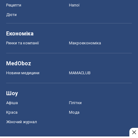
Рецепти
Напої
Дієти
Економіка
Ринки та компанії
Макроекономіка
MedOboz
Новини медицини
MAMACLUB
Шоу
Афіша
Плітки
Краса
Мода
Жіночий журнал