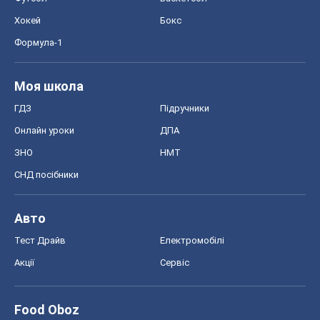
Хокей
Бокс
Формула-1
Моя школа
ГДЗ
Підручники
Онлайн уроки
ДПА
ЗНО
НМТ
СНД посібники
Авто
Тест Драйв
Електромобілі
Акції
Сервіс
Food Oboz