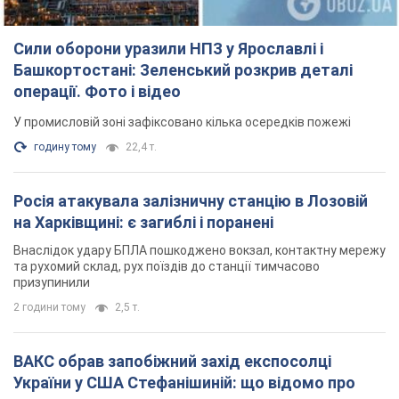
Сили оборони уразили НПЗ у Ярославлі і
Башкортостані: Зеленський розкрив деталі
операції. Фото і відео
У промисловій зоні зафіксовано кілька осередків пожежі
годину тому
22,4 т.
Росія атакувала залізничну станцію в Лозовій
на Харківщині: є загиблі і поранені
Внаслідок удару БПЛА пошкоджено вокзал, контактну мережу
та рухомий склад, рух поїздів до станції тимчасово
призупинили
2 години тому
2,5 т.
ВАКС обрав запобіжний захід експосолці
України у США Стефанішиній: що відомо про