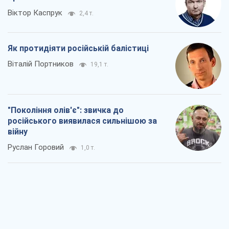
Віктор Каспрук
2,4 т.
Як протидіяти російській балістиці
Віталій Портников
19,1 т.
"Покоління олів'є": звичка до
російського виявилася сильнішою за
війну
Руслан Горовий
1,0 т.