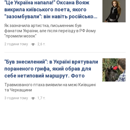
"Це Україна напала!" Оксана Вояж
викрила київського поета, якого
"зазомбували": він навіть російської
не знав, а тепер хоче геноциду
Як зазначила артистка, письменник був
українців
фанатом України, але після переїзду в РФ йому
"промили мозок"
2 години тому
2,6 т.
"Був знесилений": в Україні врятували
пораненого грифа, який обрав для
себе нетиповий маршрут. Фото
Травмованого птаха виявили на межі Київщині
та Черкащини
3 години тому
1,7 т.