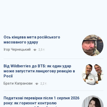
Ось кінцева мета російського
масованого удару
Ігор Чернецький
2,5 т.
Від Wildberries до ВТБ: як один удар
може запустити ланцюгову реакцію в
Росії
Брати Капранови
2,2 т.
Податкові перевірки після 1 серпня 2026
року: як горизонт контролю