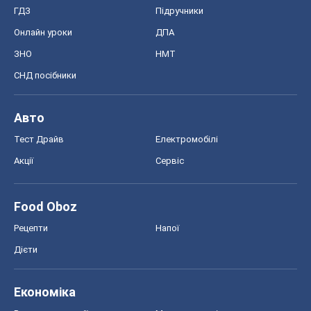
Тест Драйв
Електромобілі
Акції
Сервіс
Food Oboz
Рецепти
Напої
Дієти
Економіка
Ринки та компанії
Макроекономіка
MedOboz
Новини медицини
MAMACLUB
Шоу
Афіша
Плітки