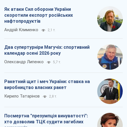
Олександр Липенко
5,7 т.
Ракетний щит і меч України: ставка на
виробництво власних ракет
Кирило Татарінов
2,8 т.
Посмертна "презумпція винуватості":
хто дозволив ТЦК судити загиблих
захисників
Марина Ставнійчук
6,4 т.
Всі думки