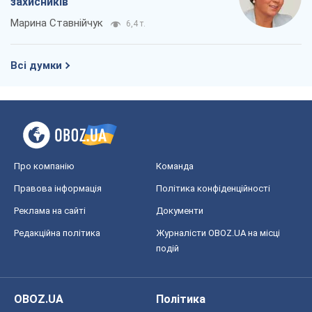
Про компанію
Команда
Правова інформація
Політика конфіденційності
Реклама на сайті
Документи
Редакційна політика
Журналісти OBOZ.UA на місці
подій
OBOZ.UA
Політика
Світ
Розслідування
Блоги
Суспільство
Регіони України
Київ
Харків
Запоріжжя
Дніпро