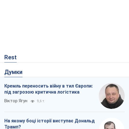
Rest
Думки
Кремль переносить війну в тил Європи:
під загрозою критична логістика
Віктор Ягун
9,6 т.
На якому боці історії виступає Дональд
Трамп?
Віктор Каспрук
7,9 т.
Про заплановану вирубку більше 600
дерев і теплотрасу: що відбувається на
Теремках у Києві
Владислав Самойленко
33