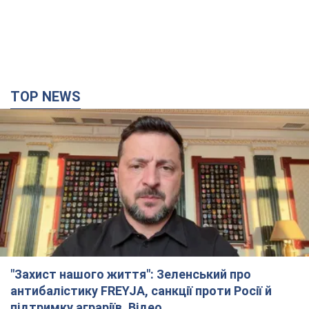
"Захист нашого життя": Зеленський про
антибалістику FREYJA, санкції проти Росії й
підтримку аграріїв. Відео
Європейські партнери долучаються до спільного проєкту
5 часов назад
56,0 т.
З 1 вересня українським вчителям підвищать
зарплати: Корецький розкрив деталі
Одночасно з підвищенням зарплат педагогам уряд
анонсував збільшення студентських стипендій