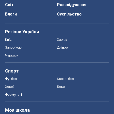
Черкаси
Спорт
Футбол
Баскетбол
Хокей
Бокс
Формула-1
Моя школа
ГДЗ
Підручники
Онлайн уроки
ДПА
ЗНО
НМТ
СНД посібники
Авто