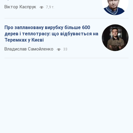
Як атаки Сил оборони України
скоротили експорт російських
нафтопродуктів
Андрій Клименко
2,1 т.
Два супертурніри Магучіх: спортивний
календар осені 2026 року