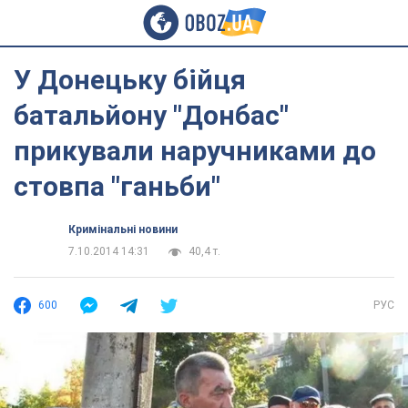
У Донецьку бійця
батальйону "Донбас"
прикували наручниками до
стовпа "ганьби"
Кримінальні новини
7.10.2014 14:31
40,4 т.
600
РУС