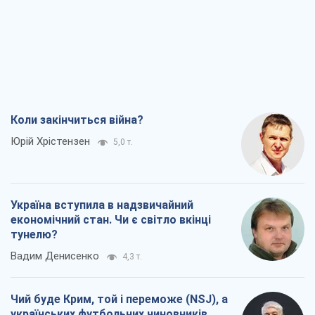
Україна вступила в надзвичайний
економічний стан. Чи є світло вкінці
тунелю?
Вадим Денисенко
4,3 т.
Чий буде Крим, той і переможе (NSJ), а
українських футбольних чиновників
можуть назвати вбивцями
Олександр Кірш
4,6 т.
Захід проспав загрозу: Росія може
перевірити НАТО війною
Леонід Невзлін
7,0 т.
Всі думки