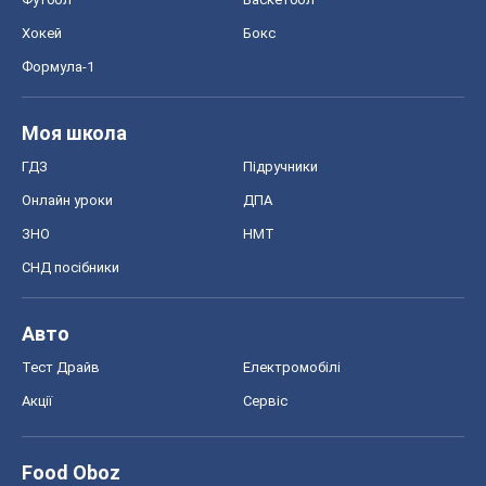
Авто
Тест Драйв
Електромобілі
Акції
Сервіс
Food Oboz
Рецепти
Напої
Дієти
Економіка
Ринки та компанії
Макроекономіка
MedOboz
Новини медицини
MAMACLUB