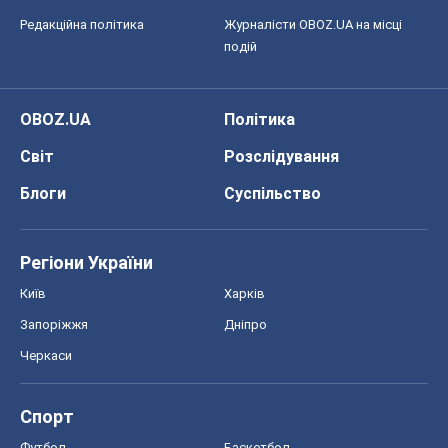
Регіони України
Київ
Харків
Запоріжжя
Дніпро
Черкаси
Спорт
Футбол
Баскетбол
Хокей
Бокс
Формула-1
Моя школа
ГДЗ
Підручники
Онлайн уроки
ДПА
ЗНО
НМТ
СНД посібники