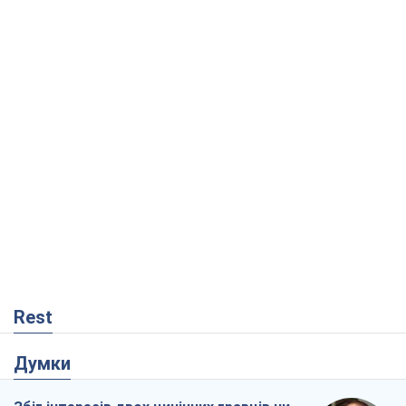
Rest
Думки
Збіг інтересів двох цинічних гравців чи
таємний план Трампа і Путіна?
Віктор Швець
7,4 т.
Мінськ готується до функціонування в
умовах масштабної воєнної кризи
Олександр Левченко
13,3 т.
Ні зброї, ні людей: як Лукашенко будує