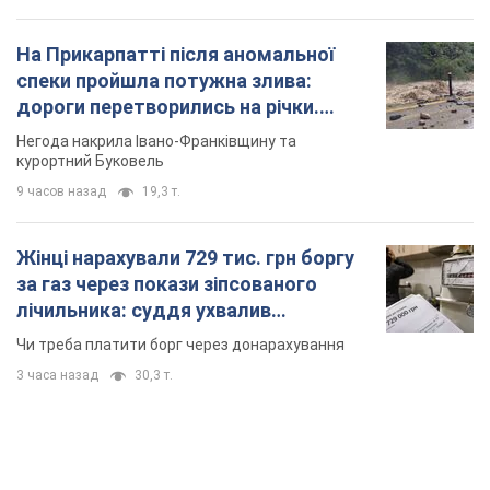
лічильника: суддя ухвалив
неочікуване рішення
Чи треба платити борг через донарахування
3 часа назад
30,3 т.
TOP NEWS