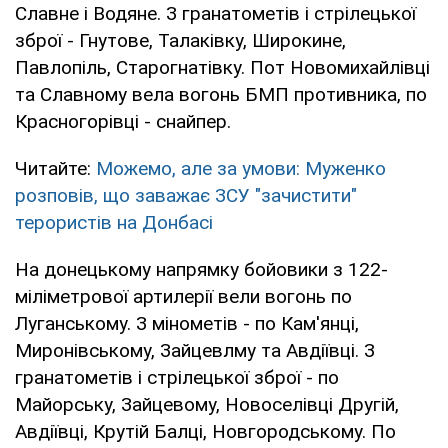
Славне і Водяне. З гранатометів і стрілецької
зброї - Гнутове, Талаківку, Широкине,
Павлопіль, Старогнатівку. Пот Новомихайлівці
та Славному вела вогонь БМП противника, по
Красногорівці - снайпер.
Читайте:
Можемо, але за умови: Муженко
розповів, що заважає ЗСУ "зачистити"
терористів на Донбасі
На донецькому напрямку бойовики з 122-
міліметрової артилерії вели вогонь по
Луганському. З мінометів - по Кам'янці,
Миронівському, Зайцевлму та Авдіївці. З
гранатометів і стрілецької зброї - по
Майорську, Зайцевому, Новоселівці Другій,
Авдіївці, Крутій Балці, Новгородському. По