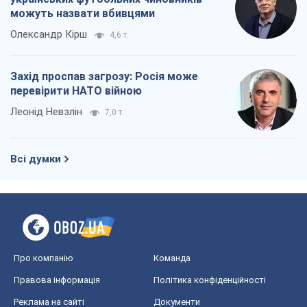
Про компанію
Команда
Правова інформація
Політика конфіденційності
Реклама на сайті
Документи
Редакційна політика
Журналісти OBOZ.UA на місці
подій
OBOZ.UA
Політика
Світ
Розслідування
Блоги
Суспільство