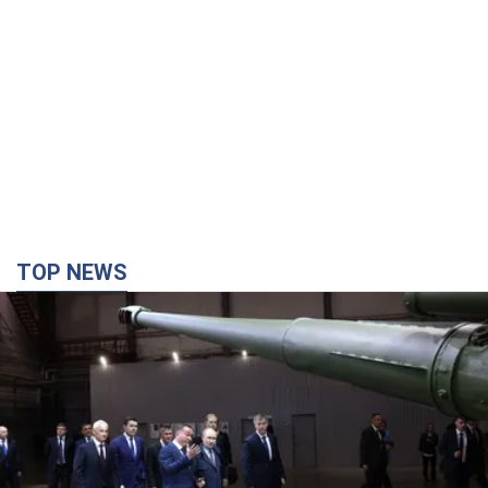
Кремль отримав "вікно можливостей", а Трамп
залишився майже без ракет: як бути Україні?
Інтерв’ю з Мельником
Думка, що в Росії закінчаться балістичні ракети, вкрай
небезпечна, наголосив експерт
6 часов назад
31,2 т.
Україна має домовленості на щомісячну