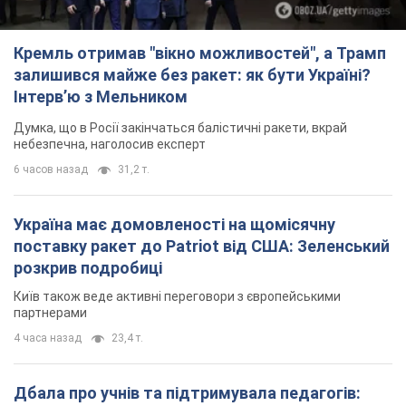
поставку ракет до Patriot від США: Зеленський
розкрив подробиці
Київ також веде активні переговори з європейськими
партнерами
4 часа назад
23,4 т.
Дбала про учнів та підтримувала педагогів:
внаслідок удару РФ по Київщині загинула
директорка київського ліцею, її чоловік та онук
Вічна пам'ять жертвам російського терору
5 часов назад
16,0 т.