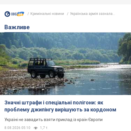
Значні штрафи і спеціальні полігони: як
проблему джипінгу вирішують за кордоном
Україні не завадить взяти приклад із країн Європи
8.08.2026 05:10
1,7 т.
На Прикарпатті після аномальної
спеки пройшла потужна злива:
дороги перетворились на річки.
Відео
Негода накрила Івано-Франківщину та
курортний Буковель
9 часов назад
19,3 т.
Жінці нарахували 729 тис. грн боргу
за газ через покази зіпсованого