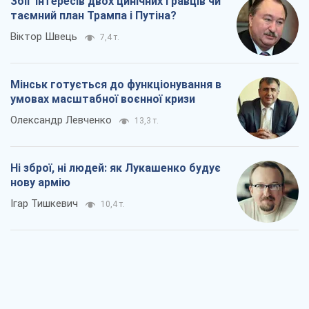
нову армію
Ігар Тишкевич
10,4 т.
Коли закінчиться війна?
Юрій Хрістензен
5,0 т.