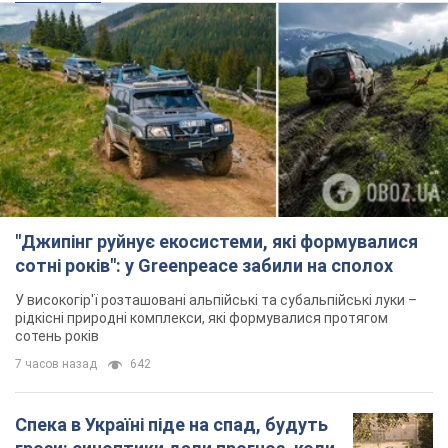
"Джипінг руйнує екосистеми, які формувалися
сотні років": у Greenpeace забили на сполох
У високогір'ї розташовані альпійські та субальпійські луки –
рідкісні природні комплекси, які формувалися протягом
сотень років
7 часов назад
642
Спека в Україні піде на спад, будуть