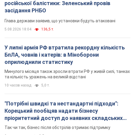
російської балістики: Зеленський провів
засідання РНБО
Глава держави заявив, що установки будуть атаковані
5.08.2026 18:04
136,5 т.
У липні армія РФ втратила рекордну кількість
БпЛА, човнів і катерів: в Міноборони
оприлюднили статистику
Минулого місяця також зросли втрати РФ у живій силі, танках
та кількість уражень на великій відстані
10 часов назад
5,0 т.
"Потрібні швидкі та нестандартні підходи":
Корецький пообіцяв надати бізнесу
пріоритетний доступ до наявних складських
приміщень
Так чи так, бізнес після обстрілів отримає підтримку