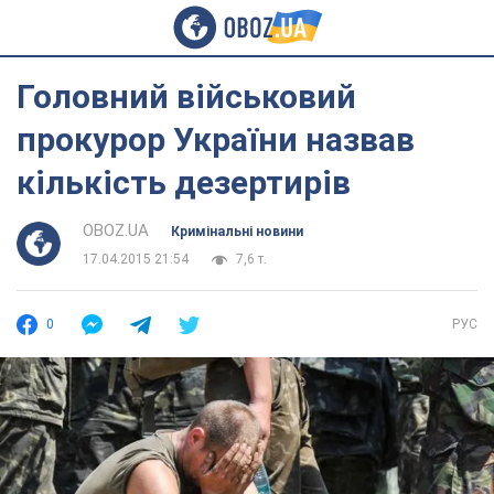
Головний військовий
прокурор України назвав
кількість дезертирів
OBOZ.UA
Кримінальні новини
17.04.2015 21:54
7,6 т.
0
РУС