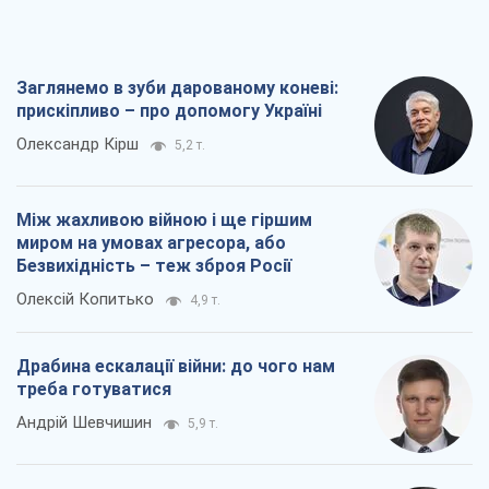
Заглянемо в зуби дарованому коневі:
прискіпливо – про допомогу Україні
Олександр Кірш
5,2 т.
Між жахливою війною і ще гіршим
миром на умовах агресора, або
Безвихідність – теж зброя Росії
Олексій Копитько
4,9 т.
Драбина ескалації війни: до чого нам
треба готуватися
Андрій Шевчишин
5,9 т.