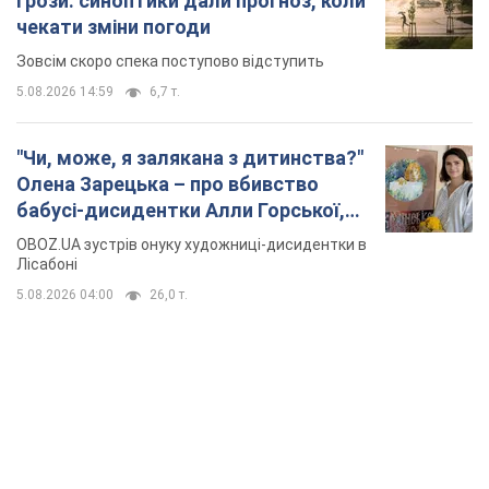
грози: синоптики дали прогноз, коли
чекати зміни погоди
Зовсім скоро спека поступово відступить
5.08.2026 14:59
6,7 т.
"Чи, може, я залякана з дитинства?"
Олена Зарецька – про вбивство
бабусі-дисидентки Алли Горської,
критику Дмитра Стуса та втечу в
OBOZ.UA зустрів онуку художниці-дисидентки в
Португалію з 5 дітьми
Лісабоні
5.08.2026 04:00
26,0 т.