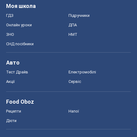
Моя школа
ГДЗ
Підручники
Онлайн уроки
ДПА
ЗНО
НМТ
СНД посібники
Авто
Тест Драйв
Електромобілі
Акції
Сервіс
Food Oboz
Рецепти
Напої
Дієти