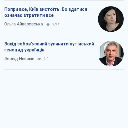
Попри все, Київ вистоїть. Бо здатися
означає втратити все
Ольга Айвазовська
9,9 т.
Захід зобов'язаний зупинити путінський
геноцид українців
Леонід Невзлін
3,0 т.