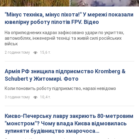
"Мінус техніка, мінус піхота!" У мережі показали
ювелірну роботу пілотів FPV. Відео
На оприлюднених кадрах зафіксовано удари по укриттях,
автомобілях, інженерній техніці та живій силі російських
військ
2 години тому
15,6 т.
Армія РФ знищила підприємство Kromberg &
Schubert у Житомирі. Фото
Коли поновить роботу підприємство, наразі невідомо
3 години тому
10,4 т.
Києво-Печерську лавру закриють 80-метровим
"монстром"? Чому влада Києва відмовилась
зупиняти будівництво хмарочоса
"московського вірянина"