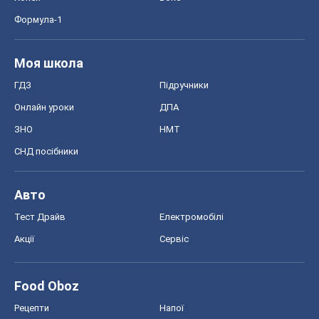
Формула-1
Моя школа
ГДЗ
Підручники
Онлайн уроки
ДПА
ЗНО
НМТ
СНД посібники
Авто
Тест Драйв
Електромобілі
Акції
Сервіс
Food Oboz
Рецепти
Напої