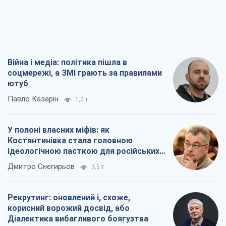
Війна і медіа: політика пішла в
соцмережі, а ЗМІ грають за правилами
ютуб
Павло Казарін
1,2 т.
У полоні власних міфів: як
Костянтинівка стала головною
ідеологічною пасткою для російських
окупантів
Дмитро Снєгирьов
3,5 т.
Рекрутинг: оновлений і, схоже,
корисний ворожий досвід, або
Діалектика вибагливого боягузтва