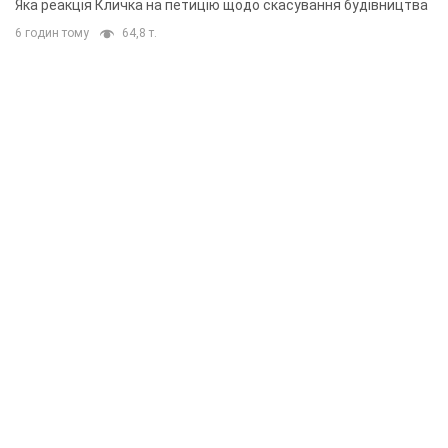
Яка реакція Кличка на петицію щодо скасування будівництва
6 годин тому
64,8 т.