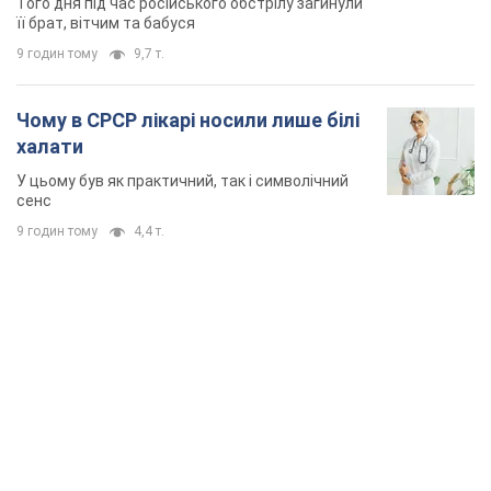
Того дня під час російського обстрілу загинули
її брат, вітчим та бабуся
9 годин тому
9,7 т.
Чому в СРСР лікарі носили лише білі
халати
У цьому був як практичний, так і символічний
сенс
9 годин тому
4,4 т.