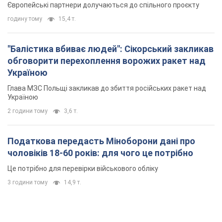
Європейські партнери долучаються до спільного проєкту
годину тому
15,4 т.
"Балістика вбиває людей": Сікорський закликав
обговорити перехоплення ворожих ракет над
Україною
Глава МЗС Польщі закликав до збиття російських ракет над
Україною
2 години тому
3,6 т.
Податкова передасть Міноборони дані про
чоловіків 18-60 років: для чого це потрібно
Це потрібно для перевірки військового обліку
3 години тому
14,9 т.