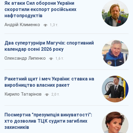
Як атаки Сил оборони України
скоротили експорт російських
нафтопродуктів
Андрій Клименко
1,3 т.
Два супертурніри Магучіх: спортивний
календар осені 2026 року
Олександр Липенко
1,6 т.
Ракетний щит і меч України: ставка на
виробництво власних ракет
Кирило Татарінов
2,0 т.
Посмертна "презумпція винуватості":
хто дозволив ТЦК судити загиблих
захисників