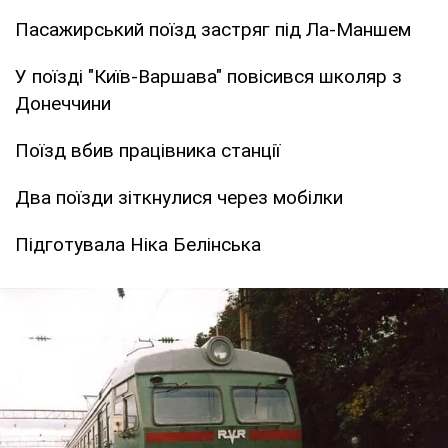
Пасажирський поїзд застряг під Ла-Маншем
У поїзді "Київ-Варшава" повісився школяр з
Донеччини
Поїзд вбив працівника станції
Два поїзди зіткнулися через мобілки
Підготувала Ніка Белінська