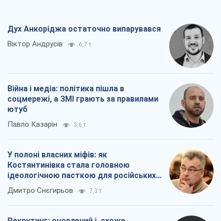
Дух Анкоріджа остаточно випарувався
Віктор Андрусів
6,7 т.
Війна і медіа: політика пішла в
соцмережі, а ЗМІ грають за правилами
ютуб
Павло Казарін
3,6 т.
У полоні власних міфів: як
Костянтинівка стала головною
ідеологічною пасткою для російських
окупантів
Дмитро Снєгирьов
7,3 т.
Рекрутинг: оновлений і, схоже,