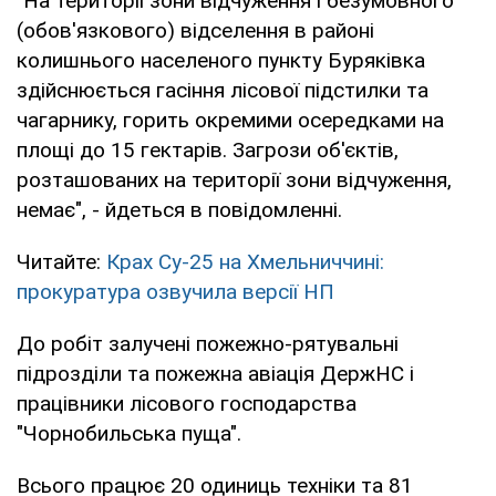
"На території зони відчуження і безумовного
(обов'язкового) відселення в районі
колишнього населеного пункту Буряківка
здійснюється гасіння лісової підстилки та
чагарнику, горить окремими осередками на
площі до 15 гектарів. Загрози об'єктів,
розташованих на території зони відчуження,
немає", - йдеться в повідомленні.
Читайте:
Крах Су-25 на Хмельниччині:
прокуратура озвучила версії НП
До робіт залучені пожежно-рятувальні
підрозділи та пожежна авіація ДержНС і
працівники лісового господарства
"Чорнобильська пуща".
Всього працює 20 одиниць техніки та 81