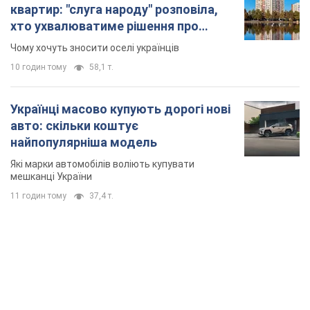
квартир: "слуга народу" розповіла,
хто ухвалюватиме рішення про
знесення будинків
Чому хочуть зносити оселі українців
10 годин тому
58,1 т.
Українці масово купують дорогі нові
авто: скільки коштує
найпопулярніша модель
Які марки автомобілів воліють купувати
мешканці України
11 годин тому
37,4 т.