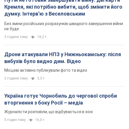
Кремля, які потрібно вибити, щоб змінити його
думку. Інтерв’ю з Веселовським
Без зміни російських розрахунків швидкого завершення війни
не буде
3 години тому
18,2 т.
Дрони атакували НПЗ у Нижньокамську: після
вибухів було видно дим. Відео
Місцеві активно публікували фото та відео
2 години тому
3,3 т.
Україна готує Чорнобиль до чергової спроби
вторгнення з боку Росії – медіа
Журналісти розповіли, що відбувається в зоні
5 годин тому
16,0 т.