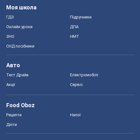
Моя школа
ГДЗ
Підручники
Онлайн уроки
ДПА
ЗНО
НМТ
СНД посібники
Авто
Тест Драйв
Електромобілі
Акції
Сервіс
Food Oboz
Рецепти
Напої
Дієти