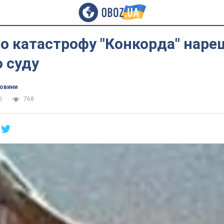
о катастрофу "Конкорда" наре
 суду
новини
0
768