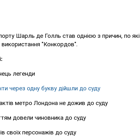
порту Шарль де Голль став однією з причин, по які
 використання "Конкордов".
:
нець легенди
анти через одну букву дійшли до суду
актів метро Лондона не дожив до суду
ттям довели чиновника до суду
в своїх персонажів до суду