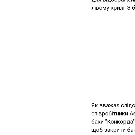
лівому крилі. З 
Як вважає слідс
співробітники Ae
баки "Конкорда" 
щоб закрити ба