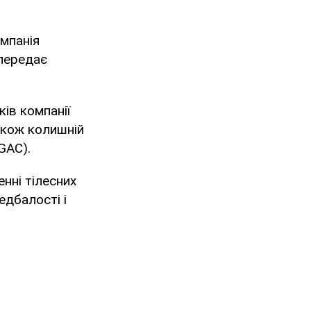
омпанія
 передає
ків компанії
акож колишній
GAC).
енні тілесних
едбалості і