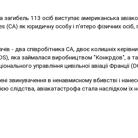
а загибель 113 осіб виступає американська авіак
ines (CA) як юридичну особу і п'ятеро фізичних осіб,
ачів - два співробітника CA, двоє колишніх керівни
ADS), яка займалася виробництвом "Конкрдов", а т
іонального управління цивільної авіації Франції (D
лені звинувачення в ненавмисному вбивстві і нанес
сією слідства, авіакатастрофа стала наслідком їх н