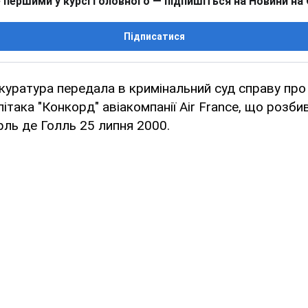
 першими у курсі головного — підпишіться на Новини на
Підписатися
куратура передала в кримінальний суд справу про
ітака "Конкорд" авіакомпанії Air France, що розби
ль де Голль 25 липня 2000.