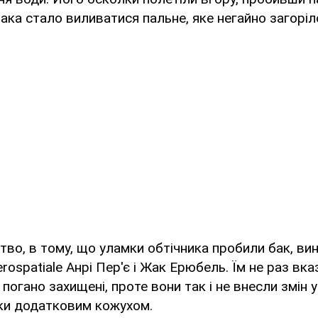
бака стало виливатися пальне, яке негайно загоріл
тво, в тому, що уламки обтічника пробили бак, вин
rospatiale Анрі Пер'є і Жак Ерюбель. Їм не раз вка
погано захищені, проте вони так і не внесли змін 
ки додатковим кожухом.