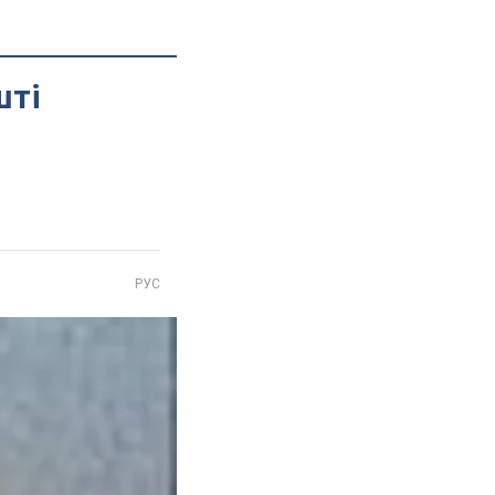
шті
РУС