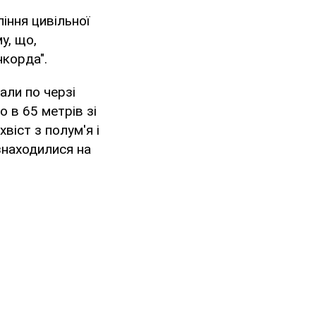
іння цивільної
у, що,
нкорда".
али по черзі
о в 65 метрів зі
віст з полум'я і
 знаходилися на