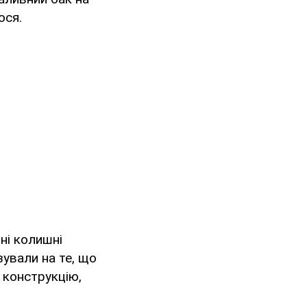
ося.
ні колишні
зували на те, що
у конструкцію,