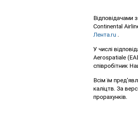
Відповідачами з
Continental Airl
Лента.ru
.
У числі відповід
Aerospatiale (E
співробітник Нац
Всім їм пред'яв
каліцтв. За вер
прорахунків.