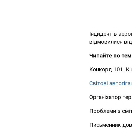
Інцидент в аеро
відмовилися від
Читайте по темі
Конкорд 101. Кі
Світові автогіг
Організатор тер
Проблеми з смі
Письменник дові