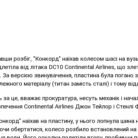
вши розбіг, "Конкорд" наїхав колесом шасі на вуз
длетіла від літака DC10 Continental Airlines, що злет
. За версією звинувачення, пластина була погано з
ежного матеріалу (титан замість сталі) і тому від
ь за це, вважає прокуратура, несуть механік і нач
печення Continental Airlines Джон Тейлор і Стенлі 
Конкорд" наїхав на пластину, у нього лопнула шина 
чи обертатися, колесо розбило встановлений на с
я води. Його осколки полетіли вгору, пробивши п