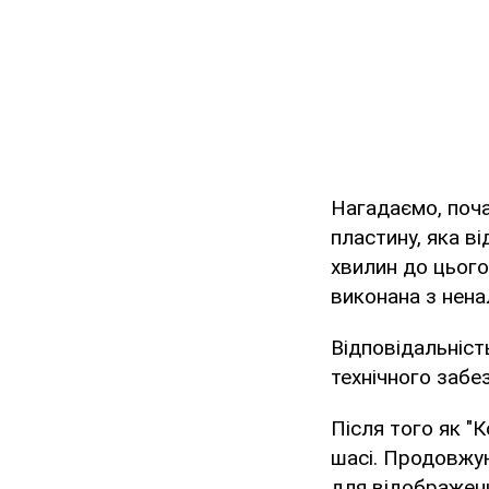
Нагадаємо, поча
пластину, яка ві
хвилин до цього
виконана з ненал
Відповідальніст
технічного забез
Після того як "
шасі. Продовжую
для відображенн