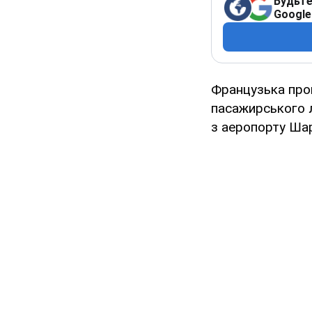
Будьте
Google
Французька про
пасажирського л
з аеропорту Шар