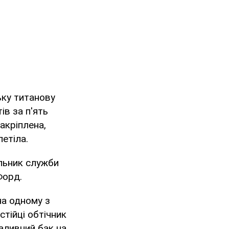
ьку титанову
ів за п'ять
акріплена,
летіла.
альник служби
Форд.
на одному з
тійці обтічник
аливний бак на