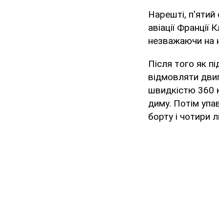
Нарешті, п'ятий
авіації Франції 
незважаючи на н
Після того як п
відмовляти двиг
швидкістю 360 к
диму. Потім упав
борту і чотири л