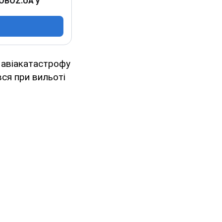
 OBOZ.UA у
 авіакатастрофу
вся при вильоті