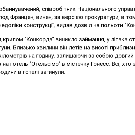
 обвинувачений, співробітник Національного управл
Клод Францен, винен, за версією прокуратури, в том
едоліки конструкції, видав дозвіл на польоти "Ко
ід крилом "Конкорда" виникло займання, у літака ст
уни. Близько хвилини він летів на висоті приблизн
ілометрів на годину, залишаючи за собою довгий х
 на готель "Отельсімо" в містечку Гонесс. Всі, хто
юдини в готелі загинули.