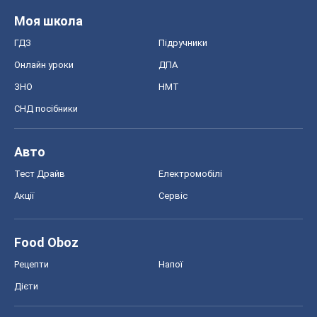
Моя школа
ГДЗ
Підручники
Онлайн уроки
ДПА
ЗНО
НМТ
СНД посібники
Авто
Тест Драйв
Електромобілі
Акції
Сервіс
Food Oboz
Рецепти
Напої
Дієти