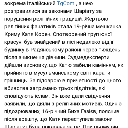
зокрема італійський
TgCom
, з нею
розправилися за законами Шаріату за
порушення релігійних традицій. Жертвою
релігійних фанатиків стала 19-річна мешканка
Криму Катя Корен. Спотворений труп юної
красуні був знайдений в лісі недалеко від її
будинку в Радянському районі через тиждень
після зникнення дівчини. Судмедексперти
дійшли висновку, що Катю забили камінням, як
прийнято в мусульманському світі карати
грішниць. За підозрою в причетності до цього
вбивства затримано трьох підлітків, які
сповідують іслам. Він вже дали свідчення і
заявили, що діяли з релігійних мотивів. Один з
підозрюваних, 16-річний Биха Газієв, пояснив
після арешту, що Катя переступила закони
Шаріату і була покарана за це. При цьому він