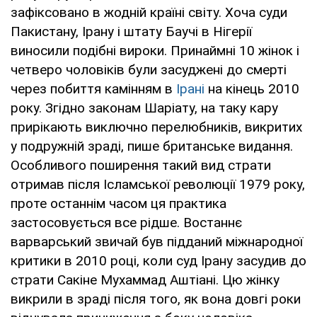
зафіксовано в жодній країні світу. Хоча суди
Пакистану, Ірану і штату Баучі в Нігерії
виносили подібні вироки. Принаймні 10 жінок і
четверо чоловіків були засуджені до смерті
через побиття камінням в
Ірані
на кінець 2010
року. Згідно законам Шаріату, на таку кару
прирікають виключно перелюбників, викритих
у подружній зраді, пише британське видання.
Особливого поширення такий вид страти
отримав після Ісламської революції 1979 року,
проте останнім часом ця практика
застосовується все рідше. Востаннє
варварський звичай був підданий міжнародної
критики в 2010 році, коли суд Ірану засудив до
страти Сакіне Мухаммад Аштіані. Цю жінку
викрили в зраді після того, як вона довгі роки