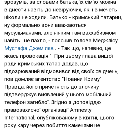
зрозумів, за словами батька, їх сім'ю можна
віднести навіть до невіруючих, які і в мечеть
ніколи не ходили. Батько - кримський татарин,
ну формально вони вважаються
мусульманами, але ніяким там ваххабизмом
навіть і не пахло, - пояснив голова Меджлісу
Мустафа Джемілєв
. - Так що, напевно, це
якась провокація ". При цьому глава вищої
ради кримських татар додав, що
підозрюваний відмовився від своїх свідчень,
повідомляє агентство "Новини Криму".
Правда, його причетність до злочину
підтверджує виявлений у нього мобільний
телефон загиблої. Згідно з доповіддю
правозахисної організації Amnesty
International, опублікованому в квітні, цього
року кару через побиття каменями не