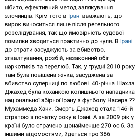
нібито, ефективний метод залякування
злочинців. Крім того в
Ірані
вважають, що
вирок виноситься лише після ретельного
розслідування, так що ймовірність судової
помилки зводиться практично до нуля. В
Ірані
до страти засуджують за вбивство,
згвалтування, розбій, незаконний обіг
наркотиків та перелюб. Так, у грудні 2010 року
там була повішена жінка, засуджена за
вбивство суперниці по любові. 40-річна Шахла
Джахед була коханкою колишнього нападника
національної збірної Ірану з футболу Насера ??
Мухаммеда Хани. Смерть Джахед стала 146-й
стратою з початку року в Ірані. А за 2009 рік у
країні було страчено щонайменше 270 осіб. За
іншими відомостями, йдеться про 386