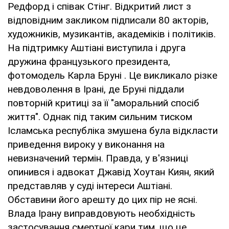
Редфорд і співак Стінг. Відкритий лист з
відповідним закликом підписали 80 акторів,
художників, музикантів, академіків і політиків.
На підтримку Аштіані виступила і друга
дружина французького президента,
фотомодель Карла Бруні . Це викликало різке
невдоволення в Ірані, де Бруні піддали
повторній критиці за її "аморальний спосіб
життя". Однак під таким сильним тиском
Ісламська республіка змушена була відкласти
приведення вироку у виконання на
невизначений термін. Правда, у в'язниці
опинився і адвокат Джавід Хоутан Киян, який
представляв у суді інтереси Аштіані.
Обставини його арешту до цих пір не ясні.
Влада Ірану виправдовують необхідність
застосування смертної кари тим, що це,