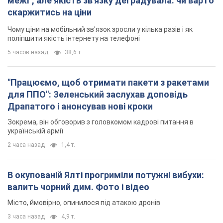
межі", але якість зв'язку деградувала: чи варто
скаржитись на ціни
Чому ціни на мобільний зв'язок зросли у кілька разів і як
поліпшити якість інтернету на телефоні
5 часов назад
38,6 т.
"Працюємо, щоб отримати пакети з ракетами
для ППО": Зеленський заслухав доповідь
Драпатого і анонсував нові кроки
Зокрема, він обговорив з головкомом кадрові питання в
українській армії
2 часа назад
1,4 т.
В окупованій Ялті прогриміли потужні вибухи:
валить чорний дим. Фото і відео
Місто, ймовірно, опинилося під атакою дронів
3 часа назад
4,9 т.