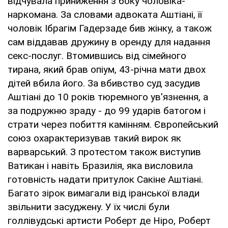
відчувала приниження з боку чоловіка-
наркомана. За словами адвоката Аштіані, її
чоловік Ібрагім Гадерзаде бив жінку, а також
сам віддавав дружину в оренду для надання
секс-послуг. Втомившись від сімейного
тирана, який брав опіум, 43-річна мати двох
дітей вбила його. За вбивство суд засудив
Аштіані до 10 років тюремного ув'язнення, а
за подружню зраду - до 99 ударів батогом і
страти через побиття камінням. Європейський
союз охарактеризував такий вирок як
варварський. З протестом також виступив
Ватикан і навіть Бразилія, яка висловила
готовність надати притулок Сакіне Аштіані.
Багато зірок вимагали від іранської влади
звільнити засуджену. У їх числі були
голлівудські артисти Роберт де Ніро, Роберт