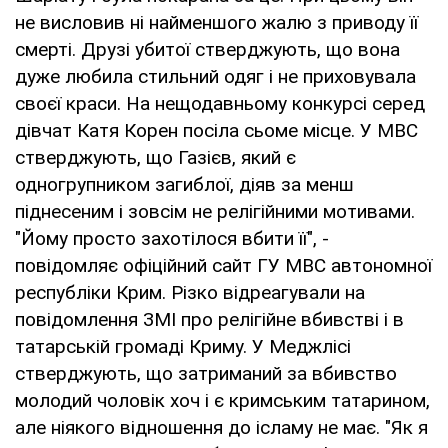
не висловив ні найменшого жалю з приводу її
смерті. Друзі убитої стверджують, що вона
дуже любила стильний одяг і не приховувала
своєї краси. На нещодавньому конкурсі серед
дівчат Катя Корен посіла сьоме місце. У МВС
стверджують, що Газієв, який є
одногрупником загиблої, діяв за менш
піднесеним і зовсім не релігійними мотивами.
"Йому просто захотілося вбити її", -
повідомляє офіційний сайт ГУ МВС автономної
республіки Крим. Різко відреагували на
повідомлення ЗМІ про релігійне вбивстві і в
татарській громаді Криму. У Меджлісі
стверджують, що затриманий за вбивство
молодий чоловік хоч і є кримським татарином,
але ніякого відношення до ісламу не має. "Як я