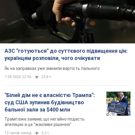
АЗС "готуються" до суттєвого підвищення цін:
українцям розповіли, чого очікувати
Як на заправках уже змінили вартість пального
7.08.2026 22:56
23,8 т.
"Білий дім не є власністю Трампа":
суд США зупинив будівництво
бальної зали за $400 млн
Трамп вже заявив, що негайно подасть
апеляцію а це "жахливе рішення"
12 часов назад
3,3 т.