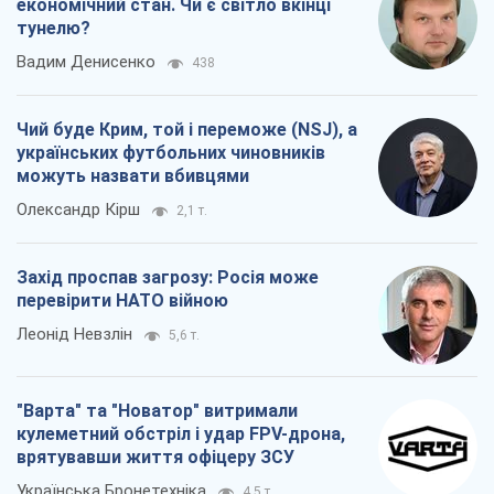
економічний стан. Чи є світло вкінці
тунелю?
Вадим Денисенко
438
Чий буде Крим, той і переможе (NSJ), а
українських футбольних чиновників
можуть назвати вбивцями
Олександр Кірш
2,1 т.
Захід проспав загрозу: Росія може
перевірити НАТО війною
Леонід Невзлін
5,6 т.
"Варта" та "Новатор" витримали
кулеметний обстріл і удар FPV-дрона,
врятувавши життя офіцеру ЗСУ
Українська Бронетехніка
4,5 т.