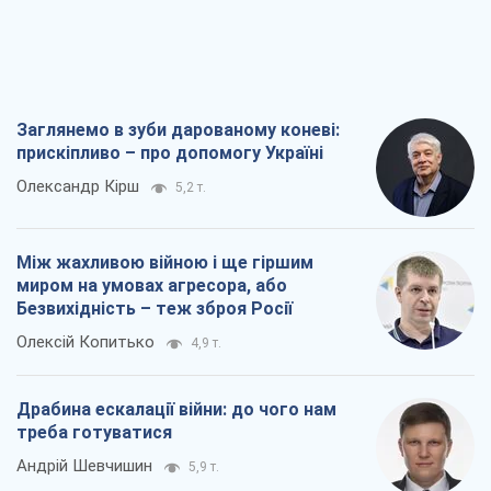
Заглянемо в зуби дарованому коневі:
прискіпливо – про допомогу Україні
Олександр Кірш
5,2 т.
Між жахливою війною і ще гіршим
миром на умовах агресора, або
Безвихідність – теж зброя Росії
Олексій Копитько
4,9 т.
Драбина ескалації війни: до чого нам
треба готуватися
Андрій Шевчишин
5,9 т.