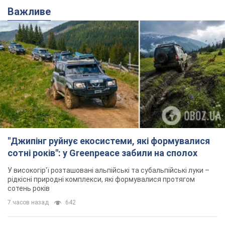
Важливе
"Джипінг руйнує екосистеми, які формувалися
сотні років": у Greenpeace забили на сполох
У високогір'ї розташовані альпійські та субальпійські луки –
рідкісні природні комплекси, які формувалися протягом
сотень років
7 часов назад
642