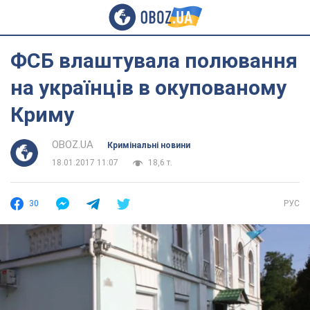
ФСБ влаштувала полювання
на українців в окупованому
Криму
OBOZ.UA
Кримінальні новини
18.01.2017 11:07
18,6 т.
30
РУС