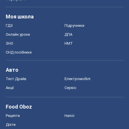
Моя школа
ГДЗ
Підручники
Онлайн уроки
ДПА
ЗНО
НМТ
СНД посібники
Авто
Тест Драйв
Електромобілі
Акції
Сервіс
Food Oboz
Рецепти
Напої
Дієти