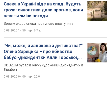
Спека в Україні піде на спад, будуть
грози: синоптики дали прогноз, коли
чекати зміни погоди
Зовсім скоро спека поступово відступить
5.08.2026 14:59
6,7 т.
"Чи, може, я залякана з дитинства?"
Олена Зарецька – про вбивство
бабусі-дисидентки Алли Горської,
критику Дмитра Стуса та втечу в
OBOZ.UA зустрів онуку художниці-дисидентки в
Португалію з 5 дітьми
Лісабоні
5.08.2026 04:00
26,0 т.