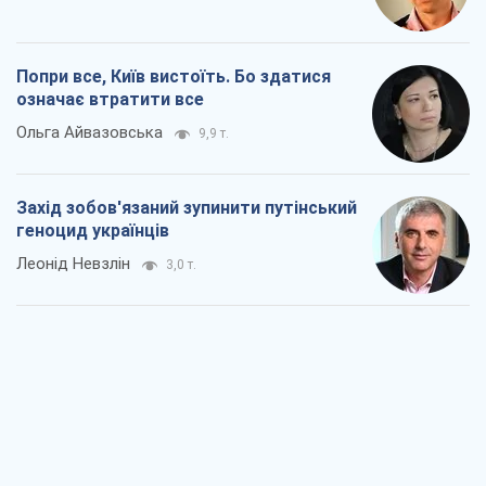
Попри все, Київ вистоїть. Бо здатися
означає втратити все
Ольга Айвазовська
9,9 т.
Захід зобов'язаний зупинити путінський
геноцид українців
Леонід Невзлін
3,0 т.