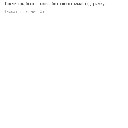
приміщень
Так чи так, бізнес після обстрілів отримає підтримку
6 часов назад
1,3 т.