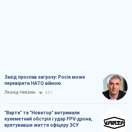
Захід проспав загрозу: Росія може
перевірити НАТО війною
Леонід Невзлін
4,8 т.
"Варта" та "Новатор" витримали
кулеметний обстріл і удар FPV-дрона,
врятувавши життя офіцеру ЗСУ