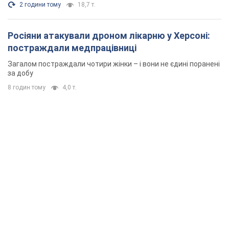
2 години тому
18,7 т.
Росіяни атакували дроном лікарню у Херсоні:
постраждали медпрацівниці
Загалом постраждали чотири жінки – і вони не єдині поранені
за добу
8 годин тому
4,0 т.