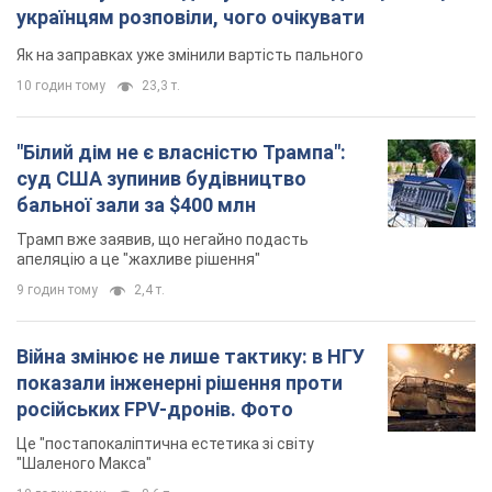
українцям розповіли, чого очікувати
Як на заправках уже змінили вартість пального
10 годин тому
23,3 т.
"Білий дім не є власністю Трампа":
суд США зупинив будівництво
бальної зали за $400 млн
Трамп вже заявив, що негайно подасть
апеляцію а це "жахливе рішення"
9 годин тому
2,4 т.
Війна змінює не лише тактику: в НГУ
показали інженерні рішення проти
російських FPV-дронів. Фото
Це "постапокаліптична естетика зі світу
"Шаленого Макса"