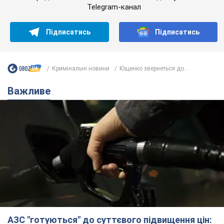
Telegram-канал
Підписатись
Підписатись
Кримінальні новини
Ющенко звернеться до...
Важливе
АЗС "готуються" до суттєвого підвищення цін: