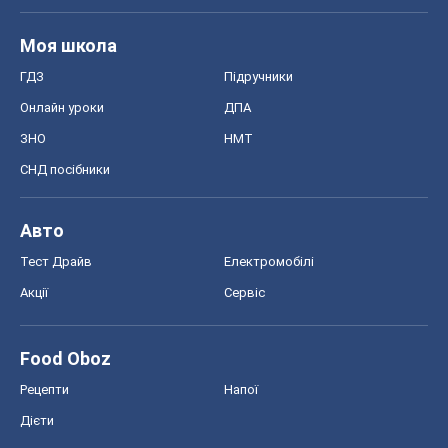
Моя школа
ГДЗ
Підручники
Онлайн уроки
ДПА
ЗНО
НМТ
СНД посібники
Авто
Тест Драйв
Електромобілі
Акції
Сервіс
Food Oboz
Рецепти
Напої
Дієти