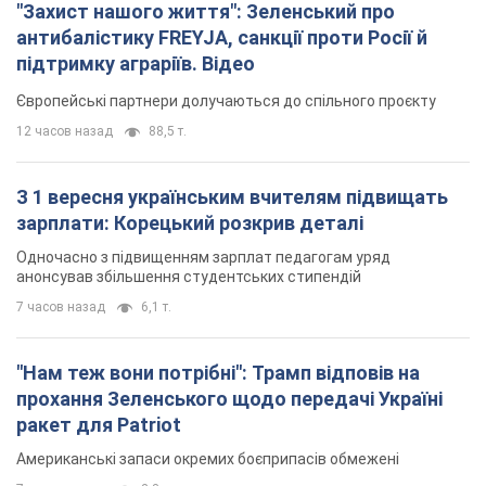
"Захист нашого життя": Зеленський про
антибалістику FREYJA, санкції проти Росії й
підтримку аграріїв. Відео
Європейські партнери долучаються до спільного проєкту
12 часов назад
88,5 т.
З 1 вересня українським вчителям підвищать
зарплати: Корецький розкрив деталі
Одночасно з підвищенням зарплат педагогам уряд
анонсував збільшення студентських стипендій
7 часов назад
6,1 т.
"Нам теж вони потрібні": Трамп відповів на
прохання Зеленського щодо передачі Україні
ракет для Patriot
Американські запаси окремих боєприпасів обмежені