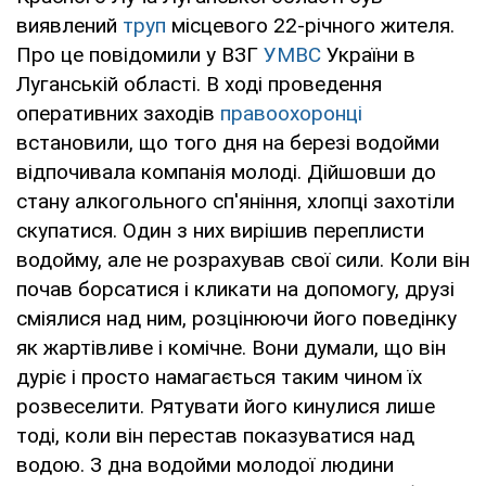
виявлений
труп
місцевого 22-річного жителя.
Про це повідомили у ВЗГ
УМВС
України в
Луганській області. В ході проведення
оперативних заходів
правоохоронці
встановили, що того дня на березі водойми
відпочивала компанія молоді. Дійшовши до
стану алкогольного сп'яніння, хлопці захотіли
скупатися. Один з них вирішив переплисти
водойму, але не розрахував свої сили. Коли він
почав борсатися і кликати на допомогу, друзі
сміялися над ним, розцінюючи його поведінку
як жартівливе і комічне. Вони думали, що він
дуріє і просто намагається таким чином їх
розвеселити. Рятувати його кинулися лише
тоді, коли він перестав показуватися над
водою. З дна водойми молодої людини