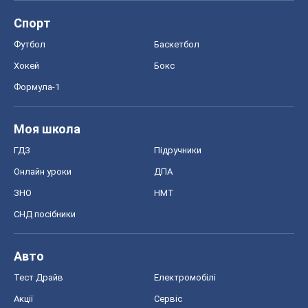
ЗНО
НМТ
СНД посібники
Авто
Тест Драйв
Електромобілі
Акції
Сервіс
Food Oboz
Рецепти
Напої
Дієти
Економіка
Ринки та компанії
Макроекономіка
MedOboz