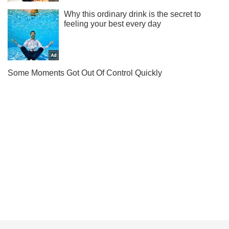
Ти ще не читаєш наш Telegram? А даремно! Підписуйся
Підписатись
Підписатись
Кримінальні новини
Вбивство в Кривому...
Важливе