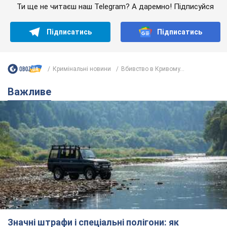
Значні штрафи і спеціальні полігони: як
проблему джипінгу вирішують за кордоном
Україні не завадить взяти приклад із країн Європи
8.08.2026 05:10
2,2 т.
На Прикарпатті після аномальної
спеки пройшла потужна злива:
дороги перетворились на річки.
Відео
Негода накрила Івано-Франківщину та
курортний Буковель
8.08.2026 09:27
29,3 т.