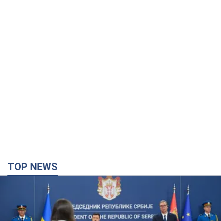
TOP NEWS
"Ми вдячні, але цього замало": Зеленський
закликав посилити санкції проти Росії
Президент подякував європейським партнерам за фінансову
підтримку
4 часа назад
63,2 т.