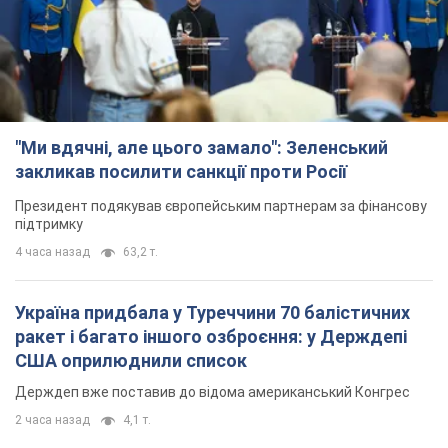
Україна придбала у Туреччини 70 балістичних
ракет і багато іншого озброєння: у Держдепі
США оприлюднили список
Держдеп вже поставив до відома американський Конгрес
2 часа назад
4,1 т.
"Нас почули на одне вухо": у містах України 24-й
день поспіль тривають мітинги на підтримку
Федорова. Фото і відео
Антиурядові виступи з вимогою повернути Федорова досі
тривають
2 часа назад
1,8 т.