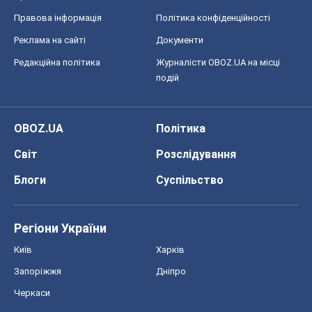
Регіони України
Київ
Харків
Запоріжжя
Дніпро
Черкаси
Спорт
Футбол
Баскетбол
Хокей
Бокс
Формула-1
Моя школа
ГДЗ
Підручники
Онлайн уроки
ДПА