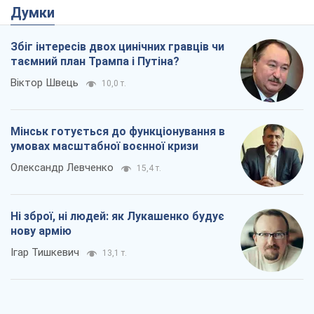
Ні зброї, ні людей: як Лукашенко будує
нову армію
Ігар Тишкевич
13,1 т.
Коли закінчиться війна?
Юрій Хрістензен
7,5 т.