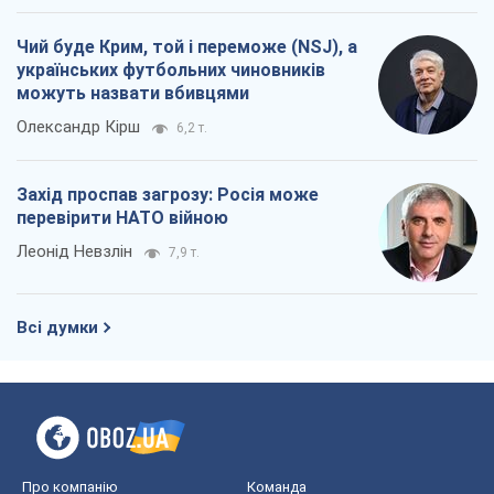
Всі думки
Про компанію
Команда
Правова інформація
Політика конфіденційності
Реклама на сайті
Документи
Редакційна політика
Журналісти OBOZ.UA на місці
подій
OBOZ.UA
Політика
Світ
Розслідування
Блоги
Суспільство