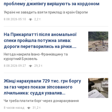
Жінці нарахували 729 тис. грн боргу
за газ через покази зіпсованого
лічильника: суддя ухвалив
неочікуване рішення
Чи треба платити борг через донарахування
8 часов назад
31,2 т.