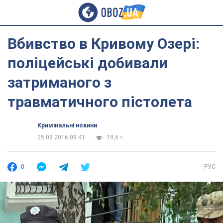
Вбивство в Кривому Озері:
поліцейські добивали
затриманого з
травматичного пістолета
Кримінальні новини
25.08.2016 09:41
19,5 т.
0
РУС