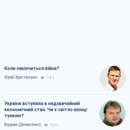
Україна вступила в надзвичайний
економічний стан. Чи є світло вкінці
тунелю?
Вадим Денисенко
6,4 т.
Чий буде Крим, той і переможе (NSJ), а
українських футбольних чиновників
можуть назвати вбивцями
Олександр Кірш
6,2 т.
Захід проспав загрозу: Росія може
перевірити НАТО війною
Леонід Невзлін
7,9 т.