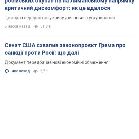
російських окупантів на Лиманському напрямку
критичний дискомфорт: як це вдалося
Це зараз переростає у кризу для всього угруповання
5 часов назад
51,8 т.
Сенат США схвалив законопроєкт Грема про
санкції проти Росії: що далі
Документ передбачає нові економічні обмеження
час назад
2,7 т.