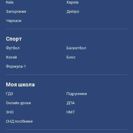
Київ
Харків
Запоріжжя
Дніпро
Черкаси
Спорт
Футбол
Баскетбол
Хокей
Бокс
Формула-1
Моя школа
ГДЗ
Підручники
Онлайн уроки
ДПА
ЗНО
НМТ
СНД посібники