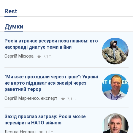
Rest
Думки
Росія втрачає ресурси поза планом: хто
насправді диктує темп війни
Сергій Місюра
7,1 т.
"Ми вже проходили через гірше": Україні
не варто піддаватися зневірі через
ракетний терор
Сергій Марченко, експерт
7,3 т.
Захід проспав загрозу: Росія може
перевірити НАТО війною
Леонід Невзлін
1,8 т.