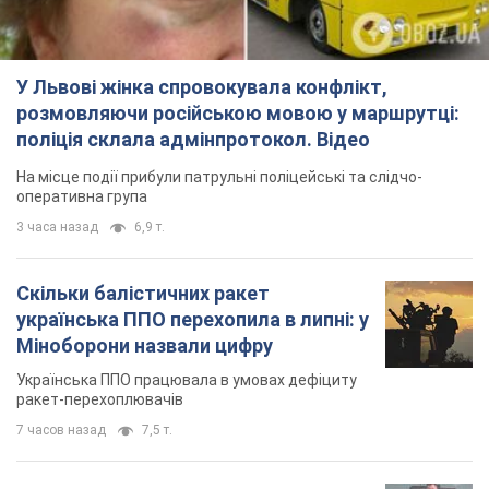
У Львові жінка спровокувала конфлікт,
розмовляючи російською мовою у маршрутці:
поліція склала адмінпротокол. Відео
На місце події прибули патрульні поліцейські та слідчо-
оперативна група
3 часа назад
6,9 т.
Скільки балістичних ракет
українська ППО перехопила в липні: у
Міноборони назвали цифру
Українська ППО працювала в умовах дефіциту
ракет-перехоплювачів
7 часов назад
7,5 т.