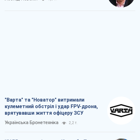
"Варта" та "Новатор" витримали
кулеметний обстріл і удар FPV-дрона,
врятувавши життя офіцеру ЗСУ
Українська Бронетехніка
2,2 т.