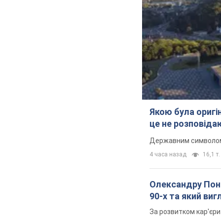
Якою була оригін
це не розповіда
Державним символом є
4 часа назад
16,1 т.
Олександру Поно
90-х та який ви
За розвитком кар'єри