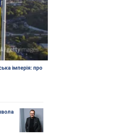
ська імперія: про
мвола