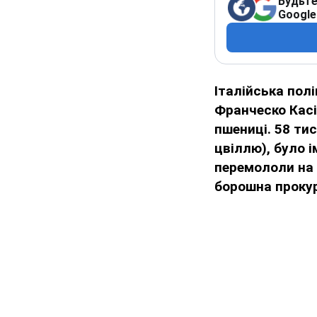
Будьте
Google
Італійська полі
Франческо Касі
пшениці. 58 ти
цвіллю), було і
перемололи на 
борошна прокур