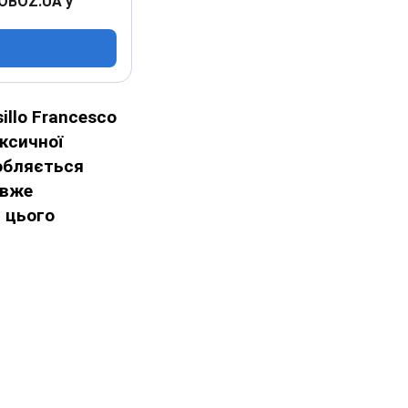
 OBOZ.UA у
illo Francesco
оксичної
робляється
 вже
 цього