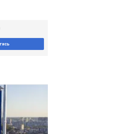
!
тись