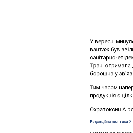
У вересні минул
вантаж був звіл
санітарно-епіде
Трані отримала 
борошна у зв'яз
Тим часом напер
продукція є ціл
Охратоксин А ро
Редакційна політика