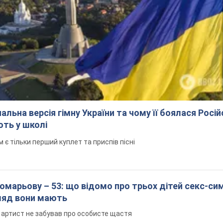
альна версія гімну України та чому її боялася Росій
ють у школі
 тільки перший куплет та приспів пісні
марьову – 53: що відомо про трьох дітей секс-си
гляд вони мають
 артист не забував про особисте щастя