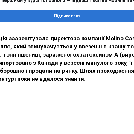
 першими у курсі головного — підпишіться на Новини на
Підписатися
ція заарештувала директора компанії Molino Cas
лло, який звинувачується у ввезенні в країну т
с. тонн пшениці, зараженої охратоксином А (ви
мпортовано з Канади у вересні минулого року, її
борошно і продали на ринку. Шлях проходження
атурі поки не вдалося знайти.