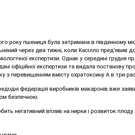
ого року пшениця була затримана в південному міс
ьнений через два тижні, коли Касілло пред'явив д
міологічної експертизи. Однак у середині грудня п
дані офіційної експертизи та видала постанову пр
ку з перевищенням вмісту охратоксину А в три раз
едодні федерація виробників макаронів вже заяви
ком безпечною.
бить негативний вплив на нирки і розвиток плоду в