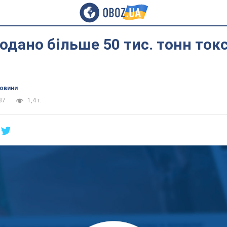
продано більше 50 тис. тонн ток
новини
37
1,4 т.