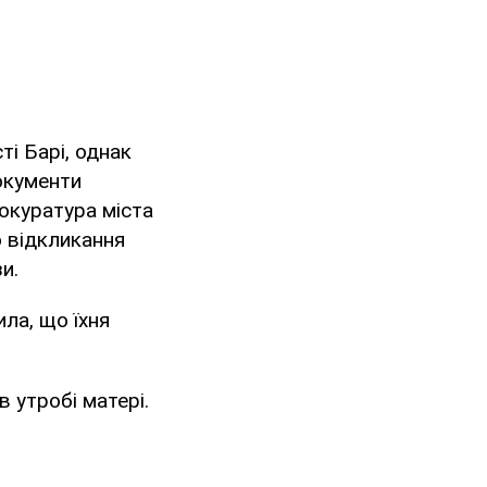
ті Барі, однак
окументи
рокуратура міста
о відкликання
и.
ла, що їхня
 утробі матері.