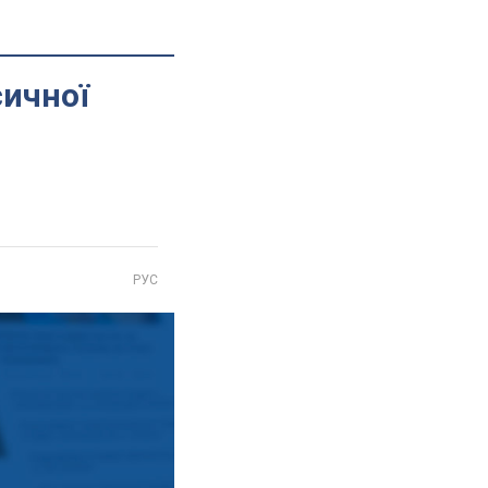
сичної
РУС