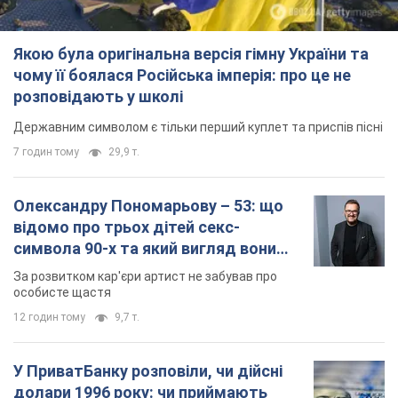
символа 90-х та який вигляд вони
мають
За розвитком кар'єри артист не забував про
особисте щастя
12 годин тому
9,7 т.
У ПриватБанку розповіли, чи дійсні
долари 1996 року: чи приймають
обмінники та банки такі купюри
Що робити, якщо банки та обмінні пункти не
приймають старі долари
9.08.2026 02:20
85,6 т.