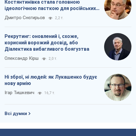
нову армію
Ігар Тишкевич
16,7 т.
Всі думки
Про компанію
Команда
Правова інформація
Політика конфіденційності
Реклама на сайті
Документи
Редакційна політика
Журналісти OBOZ.UA на місці
подій