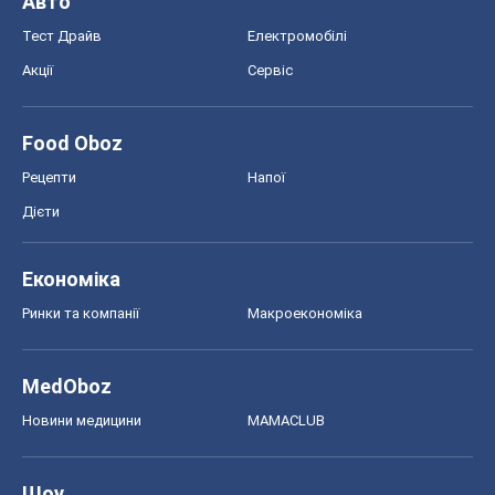
Ринки та компанії
Макроекономіка
MedOboz
Новини медицини
MAMACLUB
Шоу
Афіша
Плітки
Краса
Мода
Жіночий журнал