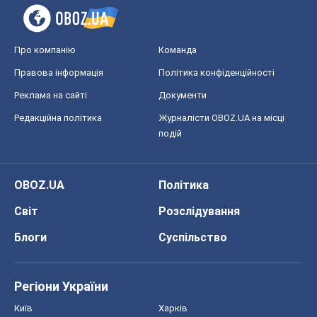
OBOZ.UA
Політика
Світ
Розслідування
Блоги
Суспільство
Регіони України
Київ
Харків
Запоріжжя
Дніпро
Черкаси
Спорт
Футбол
Баскетбол
Хокей
Бокс
Формула-1