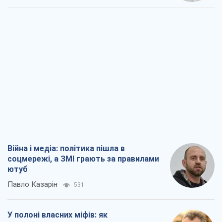
Війна і медіа: політика пішла в
соцмережі, а ЗМІ грають за правилами
ютуб
Павло Казарін
531
У полоні власних міфів: як
Костянтинівка стала головною
ідеологічною пасткою для російських
окупантів
Дмитро Снєгирьов
2,2 т.
Рекрутинг: оновлений і, схоже,
корисний ворожий досвід, або
Діалектика вибагливого боягузтва
Олександр Кірш
2,0 т.
Ні зброї, ні людей: як Лукашенко будує