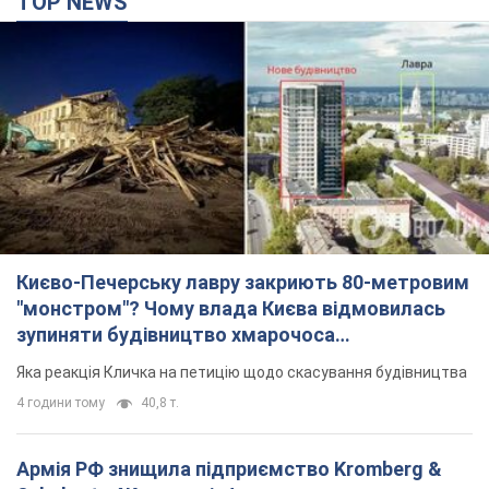
"монстром"? Чому влада Києва відмовилась
зупиняти будівництво хмарочоса
"московського вірянина"
Яка реакція Кличка на петицію щодо скасування будівництва
4 години тому
40,8 т.
Армія РФ знищила підприємство Kromberg &
Schubert у Житомирі. Фото
Коли поновить роботу підприємство, наразі невідомо
21 хвилину тому
2,7 т.
МЗС Болгарії викликало українського посла
через інцидент із дроном: що сталося
Бесіда відбудеться 10 серпня
4 години тому
5,9 т.