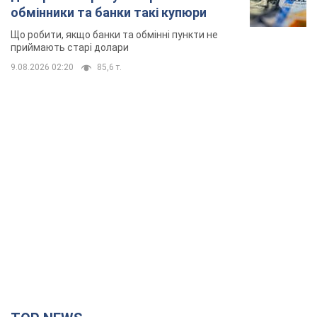
TOP NEWS
Києво-Печерську лавру закриють 80-метровим