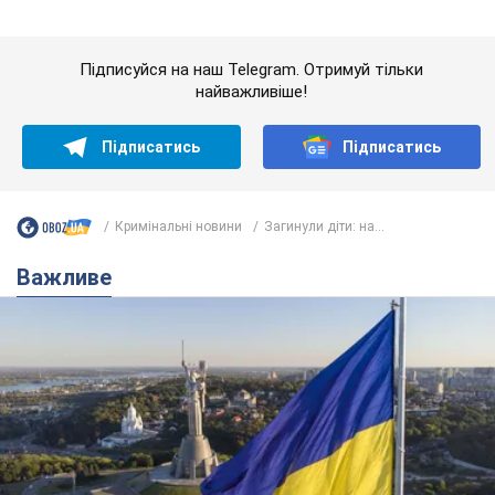
Якою була оригінальна версія гімну України та
чому її боялася Російська імперія: про це не
розповідають у школі
Державним символом є тільки перший куплет та приспів пісні
7 годин тому
29,9 т.
Олександру Пономарьову – 53: що
відомо про трьох дітей секс-