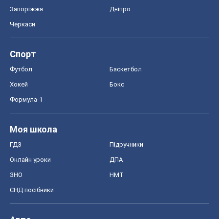
Моя школа
ГДЗ
Підручники
Онлайн уроки
ДПА
ЗНО
НМТ
СНД посібники
Авто
Тест Драйв
Електромобілі
Акції
Сервіс
Food Oboz
Рецепти
Напої
Дієти
Економіка