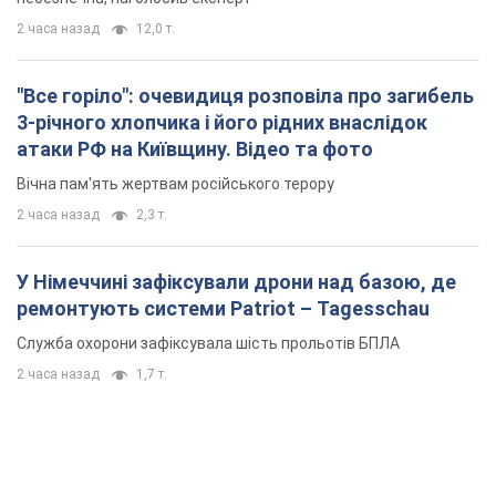
2 часа назад
12,0 т.
"Все горіло": очевидиця розповіла про загибель
3-річного хлопчика і його рідних внаслідок
атаки РФ на Київщину. Відео та фото
Вічна пам'ять жертвам російського терору
2 часа назад
2,3 т.
У Німеччині зафіксували дрони над базою, де
ремонтують системи Patriot – Tagesschau
Служба охорони зафіксувала шість прольотів БПЛА
2 часа назад
1,7 т.