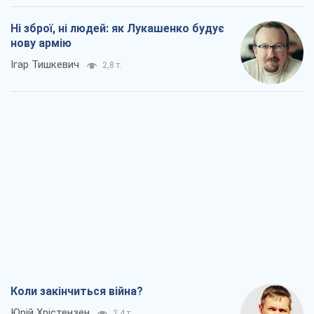
Ні зброї, ні людей: як Лукашенко будує
нову армію
Ігар Тишкевич
2,8 т.
Коли закінчиться війна?
Юрій Хрістензен
2,4 т.