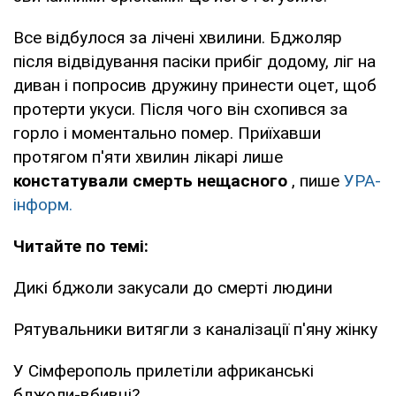
Все відбулося за лічені хвилини. Бджоляр
після відвідування пасіки прибіг додому, ліг на
диван і попросив дружину принести оцет, щоб
протерти укуси. Після чого він схопився за
горло і моментально помер. Приїхавши
протягом п'яти хвилин лікарі лише
констатували смерть нещасного
, пише
УРА-
інформ.
Читайте по темі:
Дикі бджоли закусали до смерті людини
Рятувальники витягли з каналізації п'яну жінку
У Сімферополь прилетіли африканські
бджоли-вбивці?