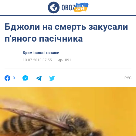
Бджоли на смерть закусали
п'яного пасічника
Кримінальні новини
13.07.2010 07:55
891
0
РУС