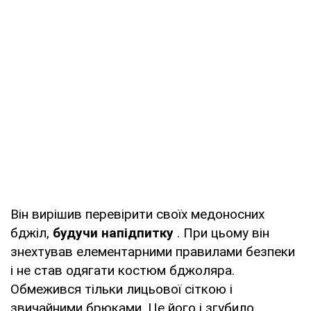
Він вирішив перевірити своїх медоносних
бджіл,
будучи напідпитку
. При цьому він
знехтував елементарними правилами безпеки
і не став одягати костюм бджоляра.
Обмежився тільки лицьової сіткою і
звичайними брюками. Це його і згубило.