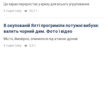
Це зараз переростає у кризу для всього угруповання
5 годин тому
50,7 т.
В окупованій Ялті прогриміли потужні вибухи:
валить чорний дим. Фото і відео
Місто, ймовірно, опинилося під атакою дронів
8 годин тому
8,5 т.