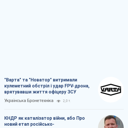
"Варта" та "Новатор" витримали
кулеметний обстріл і удар FPV-дрона,
врятувавши життя офіцеру ЗСУ
Українська Бронетехніка
2,0 т.
КНДР як каталізатор війни, або Про
новий етап російсько-