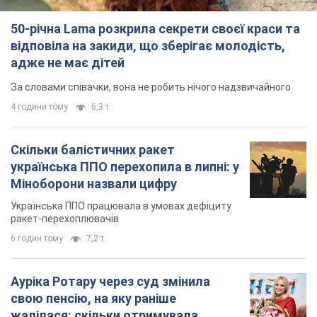
50-річна Lama розкрила секрети своєї краси та
відповіла на закиди, що зберігає молодість,
адже не має дітей
За словами співачки, вона не робить нічого надзвичайного
4 години тому
6,3 т.
Скільки балістичних ракет
українська ППО перехопила в липні: у
Міноборони назвали цифру
Українська ППО працювала в умовах дефіциту
ракет-перехоплювачів
6 годин тому
7,2 т.
Ауріка Ротару через суд змінила
свою пенсію, на яку раніше
жалілася: скільки отримувала