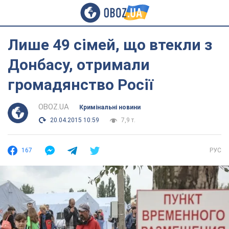
Лише 49 сімей, що втекли з
Донбасу, отримали
громадянство Росії
OBOZ.UA
Кримінальні новини
20.04.2015 10:59
7,9 т.
167
РУС