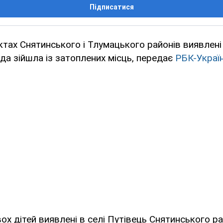
Підписатися
ктах Снятинського і Тлумацького районів виявлені 
ода зійшла із затоплених місць, передає
РБК-Украї
ох дітей виявлені в селі Путівець Снятинського рай