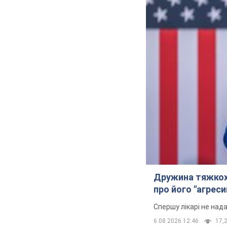
Кримінал
Важливе