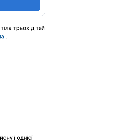
тіла трьох дітей
на
.
ону і однієї