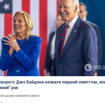
Тисни! Підписуйся! Читай тільки найкраще!
Підписатись
Підписа
ьні новини
Знайдено тіла загиблих...