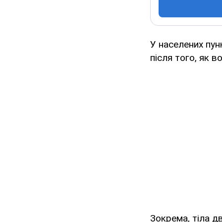
У населених пун
після того, як в
Зокрема, тіла дв