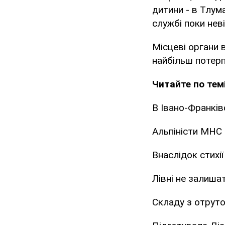
дитини - в Тлум
службі поки нев
Місцеві органи 
найбільш потерпі
Читайте по темі
В Івано-Франків
Альпіністи МНС
Внаслідок стихі
Лівні не залишат
Складу з отруто