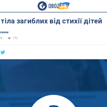
тіла загиблих від стихії дітей
новини
26
792