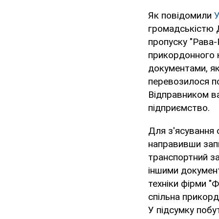
Як повідомили
громадськістю Д
пропуску "Рава-
прикордонного 
документами, як
перевозилося пон
Відправником ва
підприємство.
Для з'ясування 
направивши зап
транспортний за
іншими документ
техніки фірми "Ф
спільна прикорд
У підсумку побу