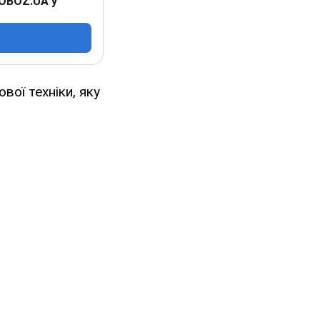
 OBOZ.UA у
вої техніки, яку