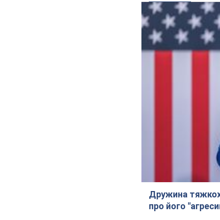
Дружина тяжкох
про його "агреси