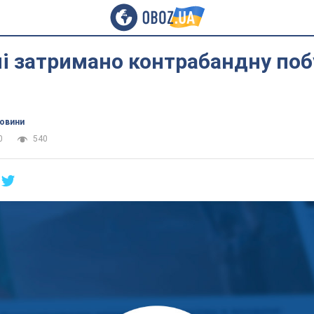
і затримано контрабандну поб
новини
0
540