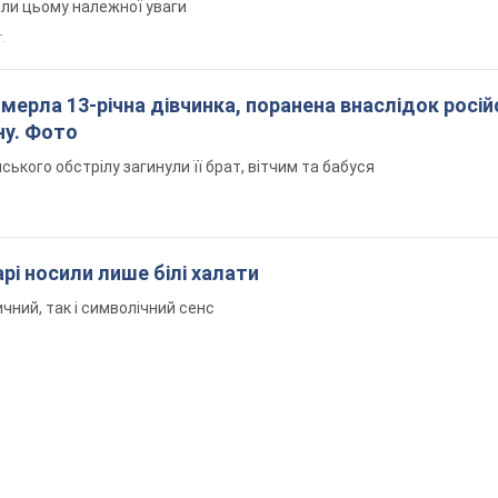
али цьому належної уваги
.
померла 13-річна дівчинка, поранена внаслідок росій
ну. Фото
йського обстрілу загинули її брат, вітчим та бабуся
рі носили лише білі халати
чний, так і символічний сенс