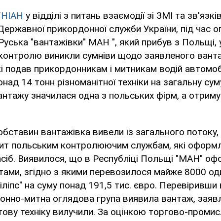
УНІАН
у відділі з питань взаємодії зі ЗМІ та зв'язків
ержавної прикордонної служби України, під час ог
Руська "вантажівки" МАН ", який прибув з Польщі, 
контролю виникли сумніви щодо заявленого вантаж
і подав прикордонникам і митникам водій автомобі
ад 14 тонн різноманітної техніки на загальну суму
нтажу значилася одна з польських фірм, а отриму
обставин вантажівка вивели із загального потоку,
ит польським контролюючим службам, які оформ
сіб. Виявилося, що в Республіці Польщі "МАН" оф
ами, згідно з якими перевозилося майже 8000 од
іліпс" на суму понад 191,5 тис. євро. Перевіривши 
онно-митна оглядова група виявила вантаж, заяв
тову техніку вилучили. За оцінкою торгово-промис