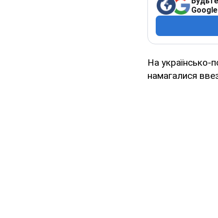
Будьте
Google
На українсько-п
намагалися ввез