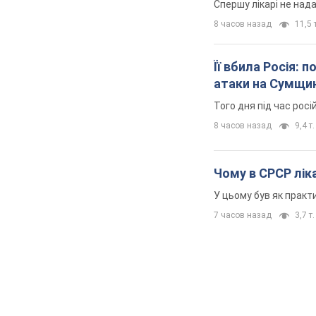
Спершу лікарі не над
8 часов назад
11,5 т
Її вбила Росія: 
атаки на Сумщи
Того дня під час росі
8 часов назад
9,4 т.
Чому в СРСР ліка
У цьому був як практи
7 часов назад
3,7 т.