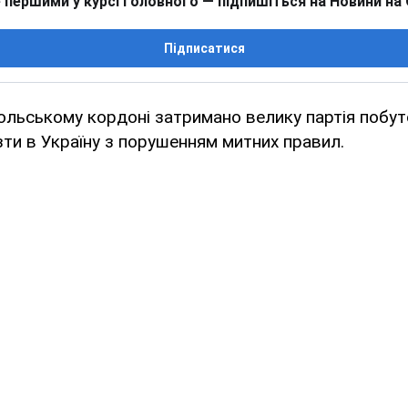
 першими у курсі головного — підпишіться на Новини на
Підписатися
ольському кордоні затримано велику партія побуто
ти в Україну з порушенням митних правил.