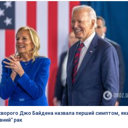
ворого Джо Байдена назвала перший симптом, яки
вний" рак