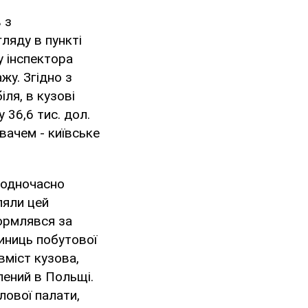
 з
ляду в пункті
у інспектора
у. Згідно з
ля, в кузові
 36,6 тис. дол.
вачем - київське
 одночасно
ляли цей
ормлявся за
иниць побутової
вміст кузова,
лений в Польщі.
лової палати,