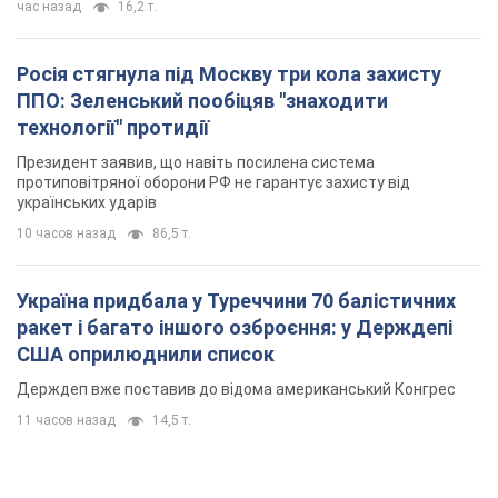
час назад
16,2 т.
Росія стягнула під Москву три кола захисту
ППО: Зеленський пообіцяв "знаходити
технології" протидії
Президент заявив, що навіть посилена система
протиповітряної оборони РФ не гарантує захисту від
українських ударів
10 часов назад
86,5 т.
Україна придбала у Туреччини 70 балістичних
ракет і багато іншого озброєння: у Держдепі
США оприлюднили список
Держдеп вже поставив до відома американський Конгрес
11 часов назад
14,5 т.