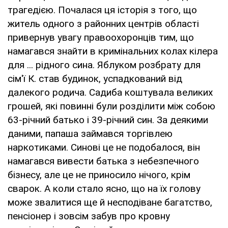
трагедією. Почалася ця історія з того, що
житель одного з районних центрів області
привернув увагу правоохоронців тим, що
намагався знайти в кримінальних колах кілера
для ... рідного сина. Яблуком розбрату для
сім'ї К. став будинок, успадкований від
далекого родича. Садиба коштувала великих
грошей, які повинні були розділити між собою
63-річний батько і 39-річний син. За деякими
даними, папаша займався торгівлею
наркотиками. Синові це не подобалося, він
намагався вивести батька з небезпечного
бізнесу, але це не приносило нічого, крім
сварок. А коли стало ясно, що на їх голову
може звалитися ще й несподіване багатство,
пенсіонер і зовсім забув про кровну