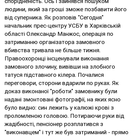
спорідненість. Ось і зайнявся пошуком
людини, який за гроші зможе позбавити його
від суперника. Як розповів "Сегодня"
начальник прес-центру УСБУ в Харківській
області Олександр Манжос, операція по
затриманню організатора замовного
вбивства тривала не більше тижня.
Правоохоронці інсценували виконання
замовного злочину, вивівши на злобного
татуся підставного кілера. Почалися
переговори, сторони вдарили по руках. Як
доказ виконаної "роботи" замовнику були
надані змонтовані фотографії, на яких ясно
було видно: син лежить у калюжі крові з
проломленою головою. Потираючи руки від
жадібності, пенсіонер розплатився з
"виконавцем" і тут же був затриманий - прямо