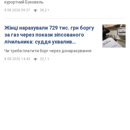
курортний Буковель
8.08.2026 09:27
38,2 т.
Жінці нарахували 729 тис. грн боргу
за газ через покази зіпсованого
лічильника: суддя ухвалив
неочікуване рішення
Чи треба платити борг через донарахування
8.08.2026 14:43
32,1 т.