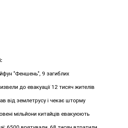
:
айфун "Феншень", 9 загиблих
ризвели до евакуації 12 тисяч жителів
в від землетрусу і чекає шторму
овені мільйони китайців евакуюють
аї: 6500 врятували, 68 тисяч втратили