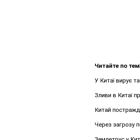
Читайте по темі
У Китаї вирує т
Зливи в Китаї п
Китай постражда
Через загрозу п
Землетрус у Кит