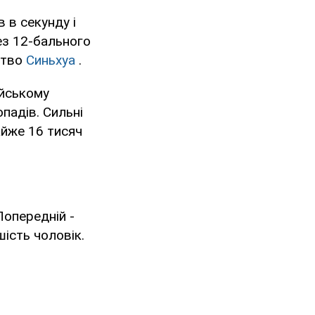
 в секунду і
ез 12-бального
ство
Синьхуа
.
айському
падів. Сильні
айже 16 тисяч
Попередній -
ість чоловік.