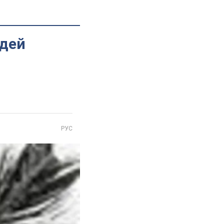
юдей
РУС