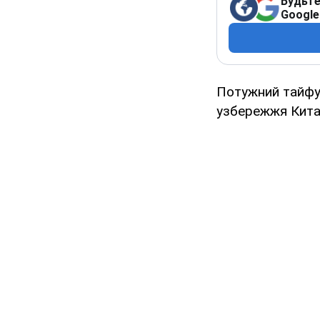
Будьте
Google
Потужний тайфун
узбережжя Кита