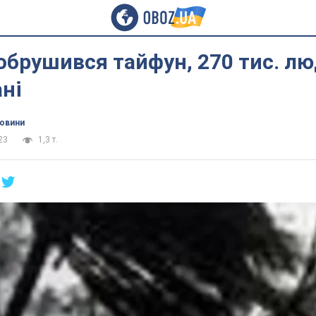
обрушився тайфун, 270 тис. л
ні
новини
23
1,3 т.