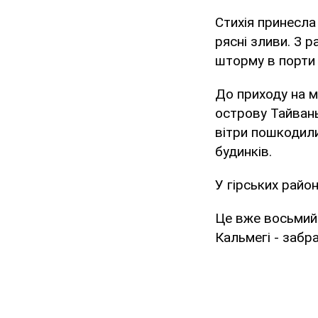
Стихія принесла
рясні зливи. З 
шторму в порти 
До приходу на 
острову Тайвань
вітри пошкодили
будинків.
У гірських райо
Це вже восьмий 
Кальмегі - забр