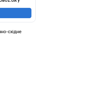
 OBOZ.UA у
нно-східне