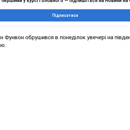
 першими у курсі головного — підпишіться на Новини на
Підписатися
 Фунвон обрушився в понеділок увечері на півде
ю.