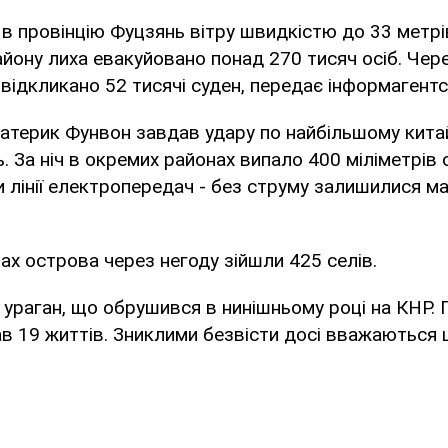
 в провінцію Фуцзянь вітру швидкістю до 33 метрів
району лиха евакуйовано понад 270 тисяч осіб. Чер
відкликано 52 тисячі суден, передає інформагент
материк Фунвон завдав удару по найбільшому кит
. За ніч в окремих районах випало 400 міліметрів о
 лінії електропередач - без струму залишилися м
нах острова через негоду зійшли 425 селів.
ураган, що обрушився в нинішньому році на КНР. 
ав 19 життів. Зниклими безвісти досі вважаються ш