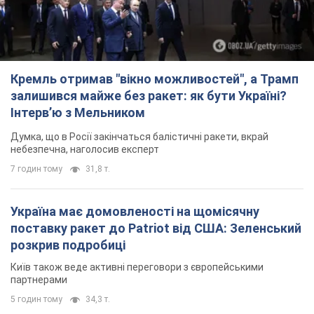
Кремль отримав "вікно можливостей", а Трамп
залишився майже без ракет: як бути Україні?
Інтерв’ю з Мельником
Думка, що в Росії закінчаться балістичні ракети, вкрай
небезпечна, наголосив експерт
7 годин тому
31,8 т.
Україна має домовленості на щомісячну
поставку ракет до Patriot від США: Зеленський
розкрив подробиці
Київ також веде активні переговори з європейськими
партнерами
5 годин тому
34,3 т.