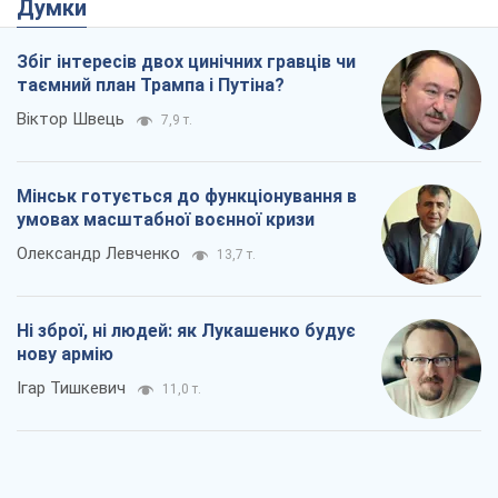
Думки
Збіг інтересів двох цинічних гравців чи
таємний план Трампа і Путіна?
Віктор Швець
7,9 т.
Мінськ готується до функціонування в
умовах масштабної воєнної кризи
Олександр Левченко
13,7 т.
Ні зброї, ні людей: як Лукашенко будує
нову армію
Ігар Тишкевич
11,0 т.