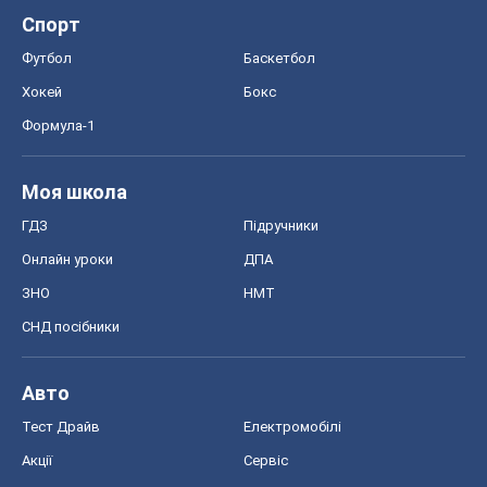
Спорт
Футбол
Баскетбол
Хокей
Бокс
Формула-1
Моя школа
ГДЗ
Підручники
Онлайн уроки
ДПА
ЗНО
НМТ
СНД посібники
Авто
Тест Драйв
Електромобілі
Акції
Сервіс