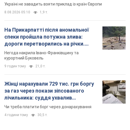
Україні не завадить взяти приклад із країн Європи
8.08.2026 05:10
1,9 т.
На Прикарпатті після аномальної
спеки пройшла потужна злива:
дороги перетворились на річки.
Відео
Негода накрила Івано-Франківщину та
курортний Буковель
9 годин тому
21,0 т.
Жінці нарахували 729 тис. грн боргу
за газ через покази зіпсованого
лічильника: суддя ухвалив
неочікуване рішення
Чи треба платити борг через донарахування
4 години тому
30,5 т.