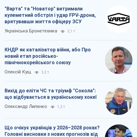
"Варта" та "Новатор" витримали
кулеметний обстріл і удар FPV-дрона,
врятувавши життя офіцеру ЗСУ
Українська Бронетехніка
3,1 т.
КНДР як каталізатор війни, або Про
новий етап російсько-
північнокорейського союзу
Олексій Кущ
3,2 т.
Вихід до еліти ЧС та тріумф "Сокола":
що відбувається в українському хокеї
Олександр Липенко
1,2 т.
Що очікує українців у 2026–2028 роках?
Головні висновки з нових прогнозів від