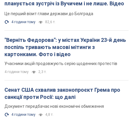
планується зустріч із Вучичем і не лише. Відео
Це перший візит глави держави до Бєлграда
4 години тому
82,6 т.
"Верніть Федорова": у містах України 23-й день
поспіль тривають масові мітинги з
картонками. Фото і відео
Учасники акцій продовжують серію щоденних протестів
4 години тому
2,3 т.
Сенат США схвалив законопроєкт Грема про
санкції проти Росії: що далі
Документ передбачає нові економічні обмеження
4 години тому
4,8 т.