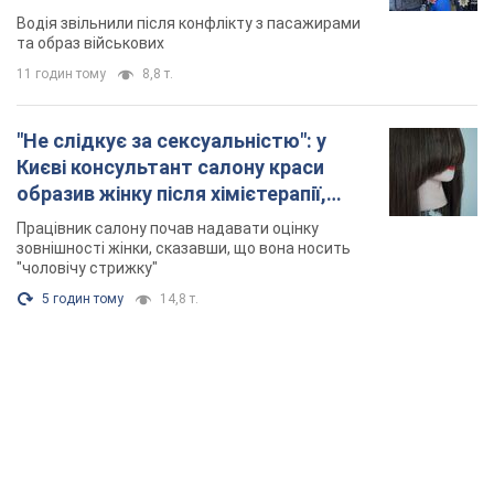
Відео
Водія звільнили після конфлікту з пасажирами
та образ військових
11 годин тому
8,8 т.
"Не слідкує за сексуальністю": у
Києві консультант салону краси
образив жінку після хімієтерапії,
розгорівся скандал. Фото
Працівник салону почав надавати оцінку
зовнішності жінки, сказавши, що вона носить
"чоловічу стрижку"
5 годин тому
14,8 т.