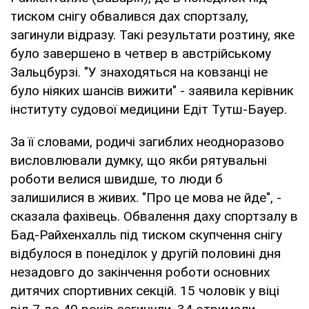
тиском снігу обвалився дах спортзалу,
загинули відразу. Такі результати розтину, яке
було завершено в четвер в австрійському
Зальцбурзі. "У знаходяться на ковзанці не
було ніяких шансів вижити" - заявила керівник
інституту судової медицини Едіт Тутш-Бауер.
За її словами, родичі загиблих неодноразово
висловлювали думку, що якби рятувальні
роботи велися швидше, то люди б
залишилися в живих. "Про це мова не йде", -
сказала фахівець. Обвалення даху спортзалу в
Бад-Райхенхалль під тиском скупчення снігу
відбулося в понеділок у другій половині дня
незадовго до закінчення роботи основних
дитячих спортивних секцій. 15 чоловік у віці