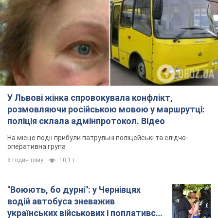
У Львові жінка спровокувала конфлікт,
розмовляючи російською мовою у маршрутці:
поліція склала адмінпротокол. Відео
На місце події прибули патрульні поліцейські та слідчо-
оперативна група
8 годин тому
10,1 т.
"Воюють, бо дурні": у Чернівцях
водій автобуса зневажив
українських військових і поплатився.