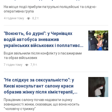
На місце події прибули патрульні поліцейські та слідчо-
оперативна група
4 години тому
8,2 т.
"Воюють, бо дурні": у Чернівцях
водій автобуса зневажив
українських військових і поплатився.
Відео
Водія звільнили після конфлікту з пасажирами
та образ військових
7 годин тому
7,9 т.
"Не слідкує за сексуальністю": у
Києві консультант салону краси
образив жінку після хімієтерапії,
розгорівся скандал. Фото
Працівник салону почав надавати оцінку
зовнішності жінки, сказавши, що вона носить
"чоловічу стрижку"