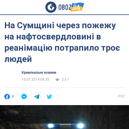
На Сумщині через пожежу
на нафтосвердловині в
реанімацію потрапило троє
людей
Кримінальні новини
10.07.2014 08:35
3,5 т.
0
РУС