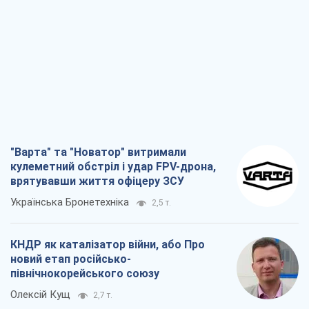
"Варта" та "Новатор" витримали
кулеметний обстріл і удар FPV-дрона,
врятувавши життя офіцеру ЗСУ
Українська Бронетехніка
2,5 т.
КНДР як каталізатор війни, або Про
новий етап російсько-
північнокорейського союзу
Олексій Кущ
2,7 т.