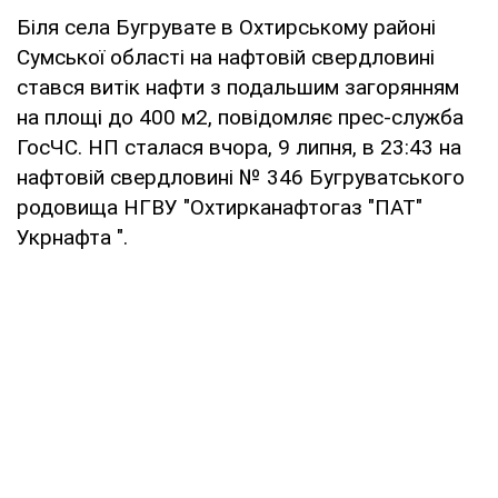
Біля села Бугрувате в Охтирському районі
Сумської області на нафтовій свердловині
стався витік нафти з подальшим загорянням
на площі до 400 м2, повідомляє прес-служба
ГосЧС. НП сталася вчора, 9 липня, в 23:43 на
нафтовій свердловині № 346 Бугруватського
родовища НГВУ "Охтирканафтогаз "ПАТ"
Укрнафта ".