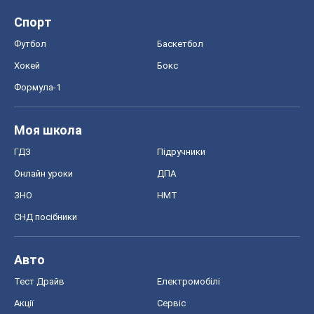
Спорт
Футбол
Баскетбол
Хокей
Бокс
Формула-1
Моя школа
ГДЗ
Підручники
Онлайн уроки
ДПА
ЗНО
НМТ
СНД посібники
Авто
Тест Драйв
Електромобілі
Акції
Сервіс