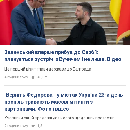
Зеленський вперше прибув до Сербії:
планується зустріч із Вучичем і не лише. Відео
Це перший візит глави держави до Бєлграда
4 години тому
48,3 т.
"Верніть Федорова": у містах України 23-й день
поспіль тривають масові мітинги з
картонками. Фото і відео
Учасники акцій продовжують серію щоденних протестів
2 години тому
1,5 т.