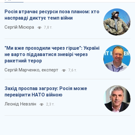
Росія втрачає ресурси поза планом: хто
насправді диктує темп війни
Сергій Місюра
7,8 т.
"Ми вже проходили через гірше": Україні
не варто піддаватися зневірі через
ракетний терор
Сергій Марченко, експерт
7,6 т.
Захід проспав загрозу: Росія може
перевірити НАТО війною
Леонід Невзлін
2,3 т.