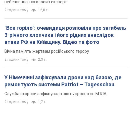
небезпечна, наголосив експерт
2 години тому
12,0 т.
"Все горіло": очевидиця розповіла про загибель
3-річного хлопчика і його рідних внаслідок
атаки РФ на Київщину. Відео та фото
Вічна пам'ять жертвам російського терору
2 години тому
2,3 т.
У Німеччині зафіксували дрони над базою, де
ремонтують системи Patriot – Tagesschau
Служба охорони зафіксувала шість прольотів БПЛА
2 години тому
1,7 т.