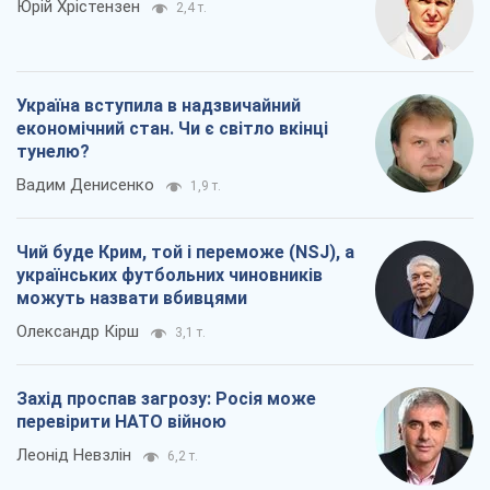
Юрій Хрістензен
2,4 т.
Україна вступила в надзвичайний
економічний стан. Чи є світло вкінці
тунелю?
Вадим Денисенко
1,9 т.
Чий буде Крим, той і переможе (NSJ), а
українських футбольних чиновників
можуть назвати вбивцями
Олександр Кірш
3,1 т.
Захід проспав загрозу: Росія може
перевірити НАТО війною
Леонід Невзлін
6,2 т.