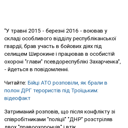
"У травні 2015 - березні 2016 - воював у
складі особливого відділу республіканської
гвардії, брав участь в бойових діях під
селищем Широкине і працював в особистій
охороні "глави" псевдореспублікі Захарченка",
- йдеться в повідомленні.
Читайте:
Бійці АТО розповіли, як брали в
полон ДРГ терористів під Троїцьким:
відеофакт
Затриманий розповів, що після конфлікту зі
співробітниками "поліції" "ДНР" розстріляв
двох "правоохоронців" і втік.