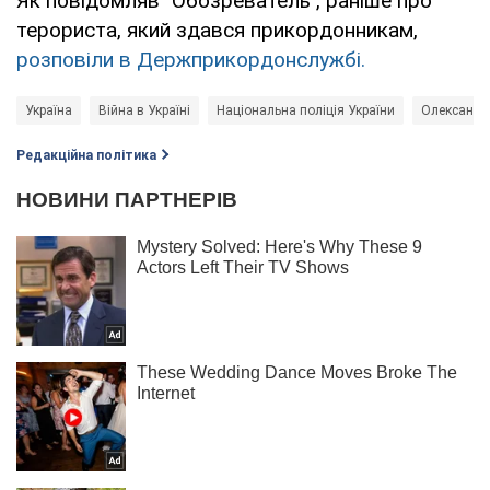
Як повідомляв "Обозреватель", раніше про
терориста, який здався прикордонникам,
розповіли в Держприкордонслужбі.
Україна
Війна в Україні
Національна поліція України
Олександр
Редакційна політика