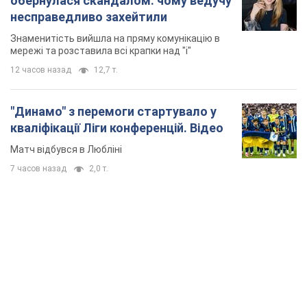
обернулася скандалом: чому ведучу
несправедливо захейтили
Знаменитість вийшла на пряму комунікацію в
мережі та розставила всі крапки над "і"
12 часов назад
12,7 т.
"Динамо" з перемоги стартувало у
кваліфікації Ліги конференцій. Відео
Матч відбувся в Любліні
7 часов назад
2,0 т.