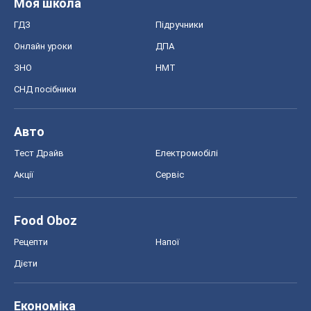
Моя школа
ГДЗ
Підручники
Онлайн уроки
ДПА
ЗНО
НМТ
СНД посібники
Авто
Тест Драйв
Електромобілі
Акції
Сервіс
Food Oboz
Рецепти
Напої
Дієти
Економіка