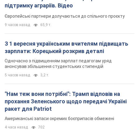
підтримку аграріїв. Відео
Європейські партнери долучаються до спільного проєкту
9 часов назад
65,9 т.
З 1 вересня українським вчителям підвищать
зарплати: Корецький розкрив деталі
Одночасно з підвищенням зарплат педагогам уряд
анонсував збільшення студентських стипендій
5 часов назад
3,2 т.
"Нам теж вони потрібні": Трамп відповів на
прохання Зеленського щодо передачі Україні
ракет для Patriot
Американські запаси окремих боєприпасів обмежені
4 часа назад
702