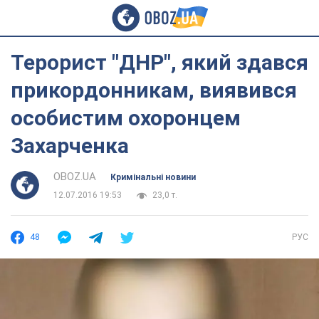
Терорист "ДНР", який здався
прикордонникам, виявився
особистим охоронцем
Захарченка
OBOZ.UA
Кримінальні новини
12.07.2016 19:53
23,0 т.
48
РУС