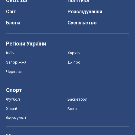
OBOZ.UA
Політика
Світ
Розслідування
Блоги
Суспільство
Регіони України
Київ
Харків
Запоріжжя
Дніпро
Черкаси
Спорт
Футбол
Баскетбол
Хокей
Бокс
Формула-1