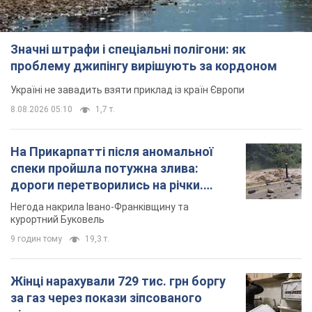
Значні штрафи і спеціальні полігони: як
проблему джипінгу вирішують за кордоном
Україні не завадить взяти приклад із країн Європи
8.08.2026 05:10
1,7 т.
На Прикарпатті після аномальної
спеки пройшла потужна злива:
дороги перетворились на річки.
Відео
Негода накрила Івано-Франківщину та
курортний Буковель
9 годин тому
19,3 т.
Жінці нарахували 729 тис. грн боргу
за газ через покази зіпсованого