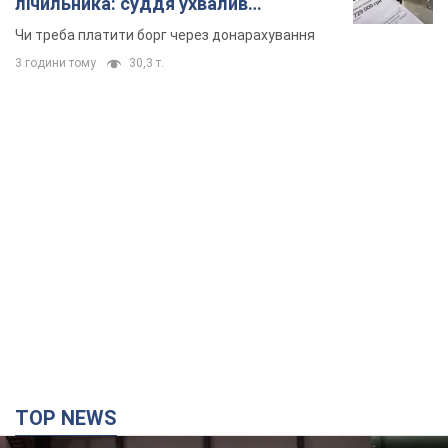
лічильника: суддя ухвалив
неочікуване рішення
Чи треба платити борг через донарахування
3 години тому
30,3 т.
TOP NEWS