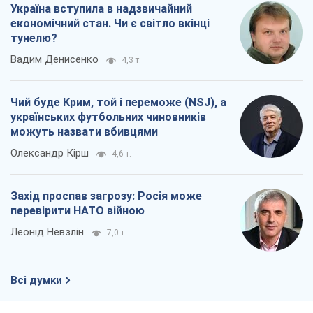
Україна вступила в надзвичайний
економічний стан. Чи є світло вкінці
тунелю?
Вадим Денисенко
4,3 т.
Чий буде Крим, той і переможе (NSJ), а
українських футбольних чиновників
можуть назвати вбивцями
Олександр Кірш
4,6 т.
Захід проспав загрозу: Росія може
перевірити НАТО війною
Леонід Невзлін
7,0 т.
Всі думки