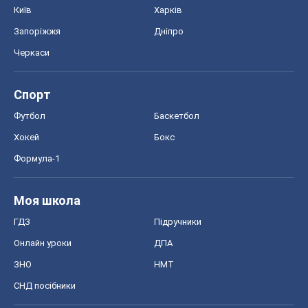
Київ
Харків
Запоріжжя
Дніпро
Черкаси
Спорт
Футбол
Баскетбол
Хокей
Бокс
Формула-1
Моя школа
ГДЗ
Підручники
Онлайн уроки
ДПА
ЗНО
НМТ
СНД посібники