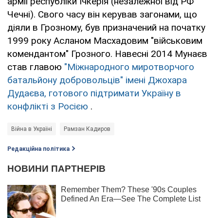
армії республіки Ічкерія (незалежної від РФ
Чечні). Свого часу він керував загонами, що
діяли в Грозному, був призначений на початку
1999 року Асланом Масхадовим "військовим
комендантом" Грозного. Навесні 2014 Мунаєв
став главою
"Міжнародного миротворчого
батальйону добровольців" імені Джохара
Дудаєва, готового підтримати Україну в
конфлікті з Росією
.
Війна в Україні
Рамзан Кадиров
Редакційна політика