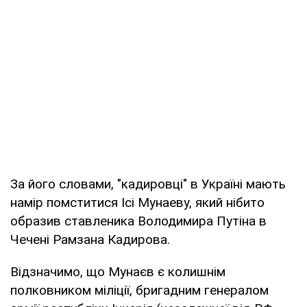
За його словами, "кадировці" в Україні мають
намір помститися Ісі Мунаеву, який нібито
образив ставленика Володимира Путіна в
Чечені Рамзана Кадирова.
Відзначимо, що Мунаєв є колишнім
полковником міліції, бригадним генералом