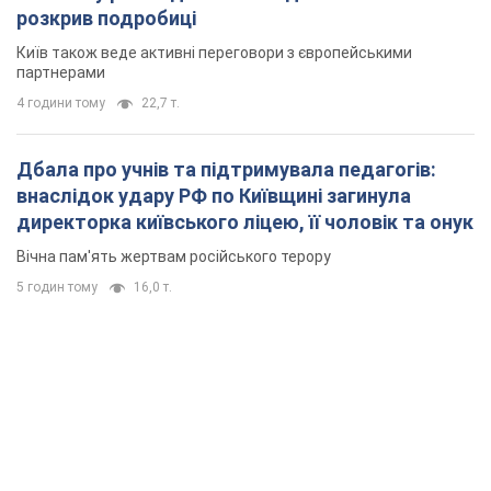
розкрив подробиці
Київ також веде активні переговори з європейськими
партнерами
4 години тому
22,7 т.
Дбала про учнів та підтримувала педагогів:
внаслідок удару РФ по Київщині загинула
директорка київського ліцею, її чоловік та онук
Вічна пам'ять жертвам російського терору
5 годин тому
16,0 т.