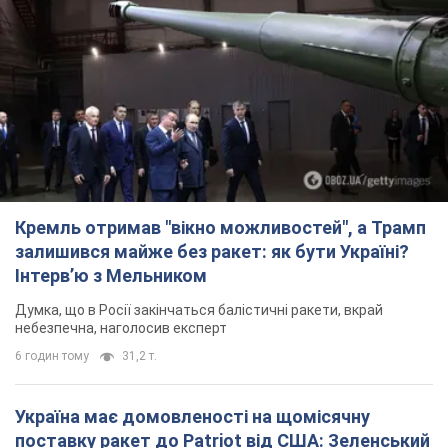
Кремль отримав "вікно можливостей", а Трамп
залишився майже без ракет: як бути Україні?
Інтерв’ю з Мельником
Думка, що в Росії закінчаться балістичні ракети, вкрай
небезпечна, наголосив експерт
6 годин тому
31,2 т.
Україна має домовленості на щомісячну
поставку ракет до Patriot від США: Зеленський