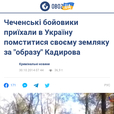
Чеченські бойовики
приїхали в Україну
помститися своєму земляку
за "образу" Кадирова
Кримінальні новини
30.10.2014 07:44
36,9 т.
171
РУС