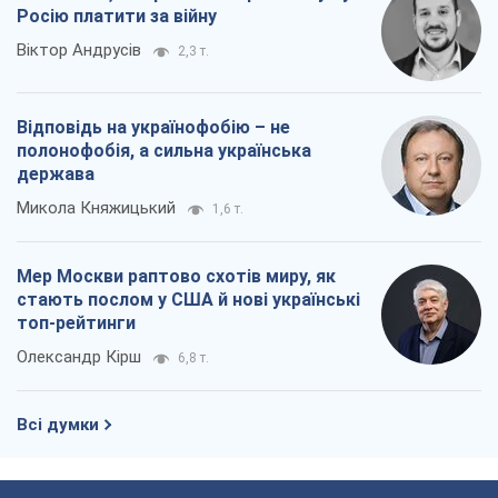
Росію платити за війну
Віктор Андрусів
2,3 т.
Відповідь на українофобію – не
полонофобія, а сильна українська
держава
Микола Княжицький
1,6 т.
Мер Москви раптово схотів миру, як
стають послом у США й нові українські
топ-рейтинги
Олександр Кірш
6,8 т.
Всі думки