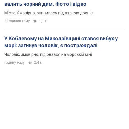
валить чорний дим. Фото і відео
Місто, ймовірно, опинилося під атакою дронів
38 хвилин тому
1,1 т.
У Коблевому на Миколаївщині стався вибух у
морі: загинув чоловік, є постраждалі
Чоловік, ймовірно, підірвався на морській міні
годину тому
2,4 т.