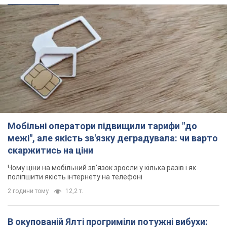
Мобільні оператори підвищили тарифи "до
межі", але якість зв'язку деградувала: чи варто
скаржитись на ціни
Чому ціни на мобільний зв'язок зросли у кілька разів і як
поліпшити якість інтернету на телефоні
2 години тому
12,2 т.
В окупованій Ялті прогриміли потужні вибухи: