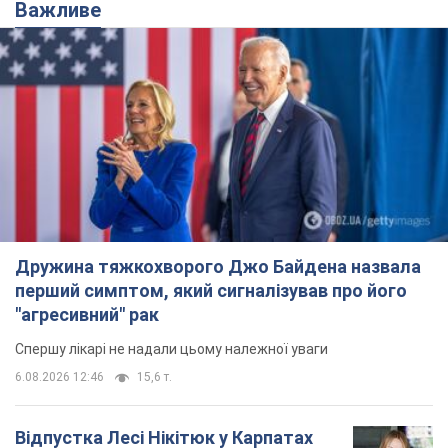
Важливе
Дружина тяжкохворого Джо Байдена назвала
перший симптом, який сигналізував про його
"агресивний" рак
Спершу лікарі не надали цьому належної уваги
6.08.2026 12:46
15,6 т.
Відпустка Лесі Нікітюк у Карпатах