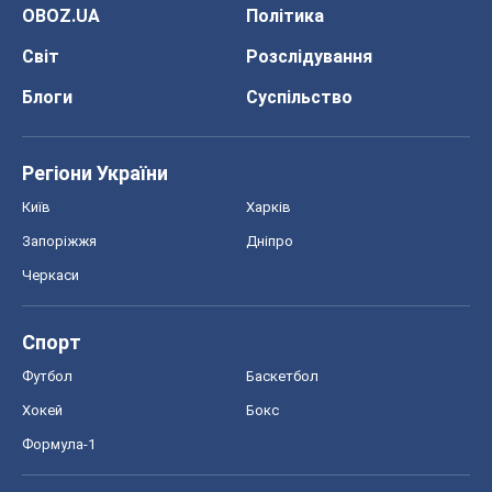
OBOZ.UA
Політика
Світ
Розслідування
Блоги
Суспільство
Регіони України
Київ
Харків
Запоріжжя
Дніпро
Черкаси
Спорт
Футбол
Баскетбол
Хокей
Бокс
Формула-1