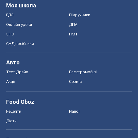
Моя школа
ГДЗ
Підручники
Онлайн уроки
ДПА
ЗНО
НМТ
СНД посібники
Авто
Тест Драйв
Електромобілі
Акції
Сервіс
Food Oboz
Рецепти
Напої
Дієти