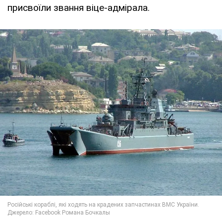
присвоїли звання віце-адмірала.