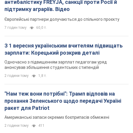
антибалістику FREYJA, санкції проти Росії й
підтримку аграріїв. Відео
Європейські партнери долучаються до спільного проєкту
7 годин тому
60,0 т.
З 1 вересня українським вчителям підвищать
зарплати: Корецький розкрив деталі
Одночасно з підвищенням зарплат педагогам уряд
анонсував збільшення студентських стипендій
2 години тому
1,8 т.
"Нам теж вони потрібні": Трамп відповів на
прохання Зеленського щодо передачі Україні
ракет для Patriot
Американські запаси окремих боєприпасів обмежені
2 години тому
411