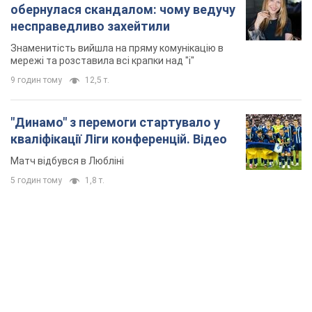
обернулася скандалом: чому ведучу
несправедливо захейтили
Знаменитість вийшла на пряму комунікацію в
мережі та розставила всі крапки над "і"
9 годин тому
12,5 т.
"Динамо" з перемоги стартувало у
кваліфікації Ліги конференцій. Відео
Матч відбувся в Любліні
5 годин тому
1,8 т.