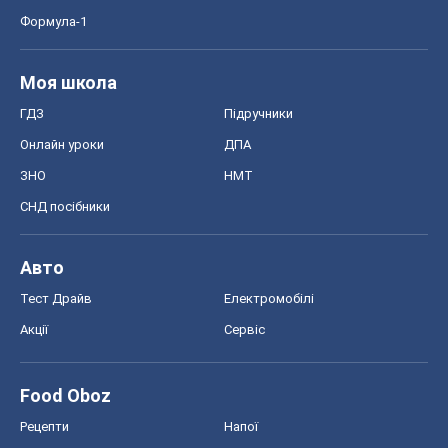
СНД посібники
Авто
Тест Драйв
Електромобілі
Акції
Сервіс
Food Oboz
Рецепти
Напої
Дієти
Економіка
Ринки та компанії
Макроекономіка
MedOboz