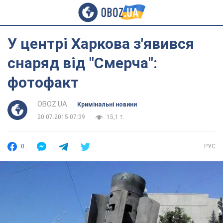
У центрі Харкова з'явився
снаряд від "Смерча":
фотофакт
OBOZ.UA
Кримінальні новини
20.07.2015 07:39
15,1 т.
0
РУС