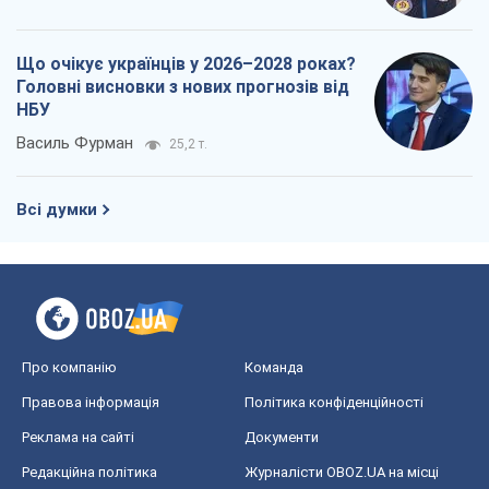
Про компанію
Команда
Правова інформація
Політика конфіденційності
Реклама на сайті
Документи
Редакційна політика
Журналісти OBOZ.UA на місці
подій
OBOZ.UA
Політика
Світ
Розслідування
Блоги
Суспільство