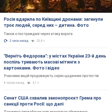
"Верніть Федорова": у містах України 23-й день
поспіль тривають масові мітинги з
картонками. Фото і відео
Учасники акцій продовжують серію щоденних протестів
8 часов назад
3,1 т.
Сенат США схвалив законопроєкт Грема про
санкції проти Росії: що далі
Документ передбачає нові економічні обмеження
8 часов назад
6,0 т.