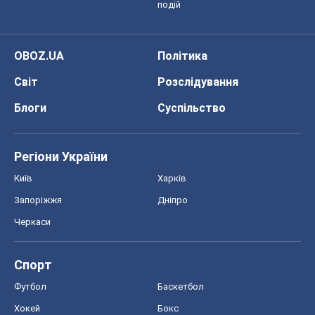
Регіони України
Київ
Харків
Запоріжжя
Дніпро
Черкаси
Спорт
Футбол
Баскетбол
Хокей
Бокс
Формула-1
Моя школа
ГДЗ
Підручники
Онлайн уроки
ДПА
ЗНО
НМТ