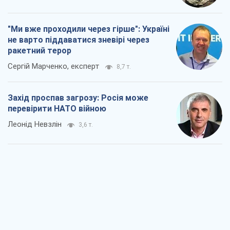
перевірити НАТО війною
Леонід Невзлін
3,6 т.
"Варта" та "Новатор" витримали
кулеметний обстріл і удар FPV-дрона,
врятувавши життя офіцеру ЗСУ
Українська Бронетехніка
3,4 т.