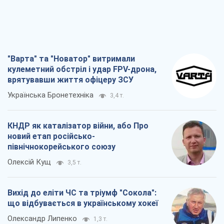
КНДР як каталізатор війни, або Про
новий етап російсько-
північнокорейського союзу
Олексій Кущ
3,5 т.
Вихід до еліти ЧС та тріумф "Сокола":
що відбувається в українському хокеї
Олександр Липенко
1,3 т.
Що очікує українців у 2026–2028 роках?
Головні висновки з нових прогнозів від
НБУ
Василь Фурман
25,2 т.
Всі думки