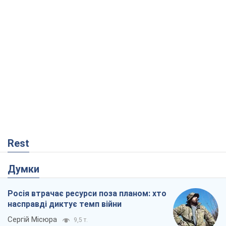
Rest
Думки
Росія втрачає ресурси поза планом: хто
насправді диктує темп війни
Сергій Місюра
9,5 т.
"Ми вже проходили через гірше": Україні
не варто піддаватися зневірі через
ракетний терор
Сергій Марченко, експерт
8,7 т.
Захід проспав загрозу: Росія може