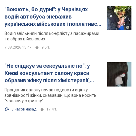
"Не слідкує за сексуальністю": у
Києві консультант салону краси
образив жінку після хімієтерапії,
розгорівся скандал. Фото
Працівник салону почав надавати оцінку
зовнішності жінки, сказавши, що вона носить
"чоловічу стрижку"
8 часов назад
17,4 т.