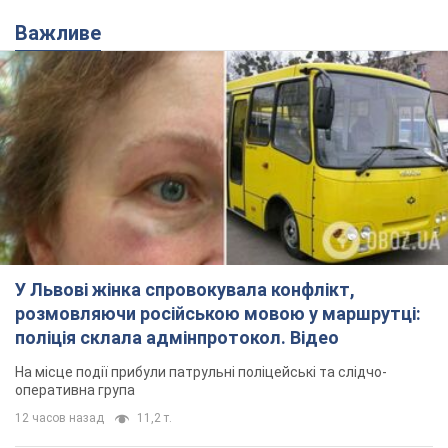
У Львові жінка спровокувала конфлікт,
розмовляючи російською мовою у маршрутці:
поліція склала адмінпротокол. Відео
На місце події прибули патрульні поліцейські та слідчо-
оперативна група
12 часов назад
11,2 т.
"Воюють, бо дурні": у Чернівцях
водій автобуса зневажив
українських військових і поплатився.
Відео
Водія звільнили після конфлікту з пасажирами
та образ військових
7.08.2026 15:47
9,5 т.