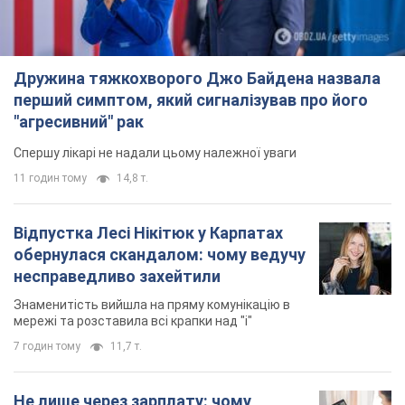
Дружина тяжкохворого Джо Байдена назвала
перший симптом, який сигналізував про його
"агресивний" рак
Спершу лікарі не надали цьому належної уваги
11 годин тому
14,8 т.
Відпустка Лесі Нікітюк у Карпатах
обернулася скандалом: чому ведучу
несправедливо захейтили
Знаменитість вийшла на пряму комунікацію в
мережі та розставила всі крапки над "і"
7 годин тому
11,7 т.
Не лише через зарплату: чому