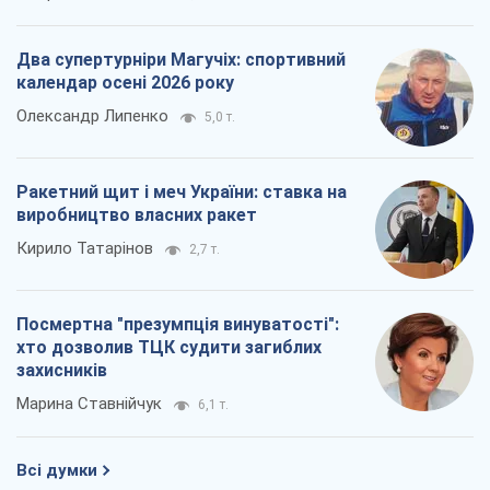
Два супертурніри Магучіх: спортивний
календар осені 2026 року
Олександр Липенко
5,0 т.
Ракетний щит і меч України: ставка на
виробництво власних ракет
Кирило Татарінов
2,7 т.
Посмертна "презумпція винуватості":
хто дозволив ТЦК судити загиблих
захисників
Марина Ставнійчук
6,1 т.
Всі думки