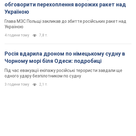
обговорити перехоплення ворожих ракет над
Україною
Глава МЗС Польщі закликав до збиття російських ракет над
Україною
4 години тому
7,8 т.
Росія вдарила дроном по німецькому судну в
Чорному морі біля Одеси: подробиці
Під час евакуації екіпажу російські терористи завдали ще
одного удару безпілотником по судну
3 години тому
2,1 т.