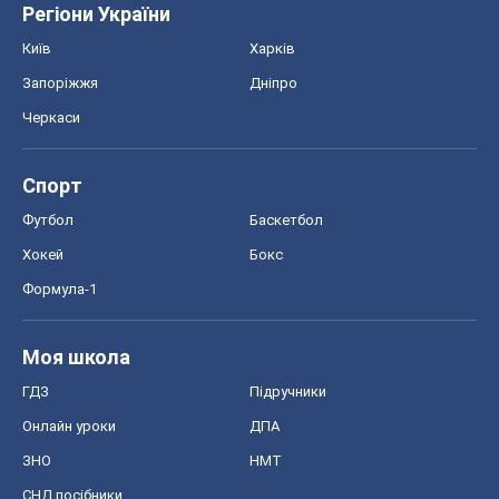
Регіони України
Київ
Харків
Запоріжжя
Дніпро
Черкаси
Спорт
Футбол
Баскетбол
Хокей
Бокс
Формула-1
Моя школа
ГДЗ
Підручники
Онлайн уроки
ДПА
ЗНО
НМТ
СНД посібники