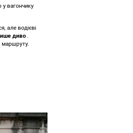
ю у вагончику
я, але водієві
лише диво
.
о маршруту.