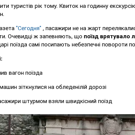
ити туристів рік тому. Квиток на годинну екскурсі
н.
газета
"Сегодня"
, пасажири не на жарт перелякалис
ти. Очевидці ж запевняють, що
поїзд врятувало 
арі поїзда самі посипають небезпечні повороти п
:
ив вагон поїзда
 машин зіткнулися на обледенілій дорозі
асажири штурмом взяли швидкісний поїзд