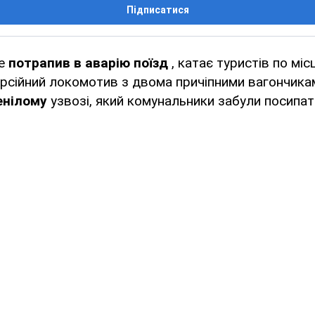
Підписатися
не
потрапив в аварію поїзд
, катає туристів по мі
урсійний локомотив з двома причіпними вагончик
енілому
узвозі, який комунальники забули посипат