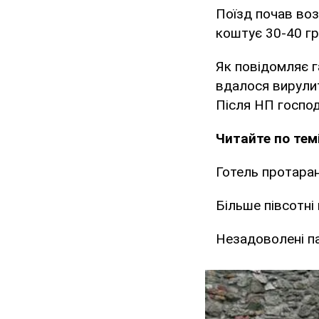
Поїзд почав воз
коштує 30-40 гр
Як повідомляє 
вдалося вирули
Після НП господ
Читайте по темі
Готель протаран
Більше півсотні
Незадоволені п