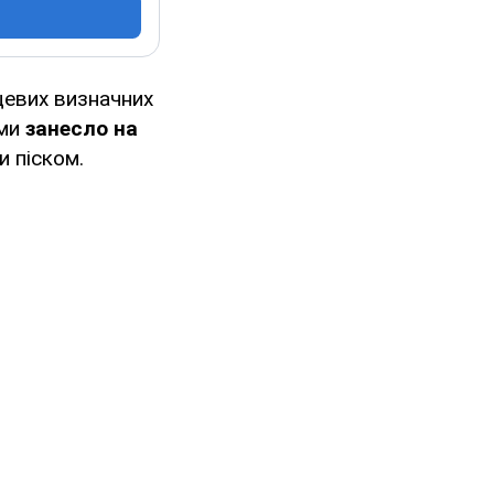
сцевих визначних
ами
занесло на
и піском.