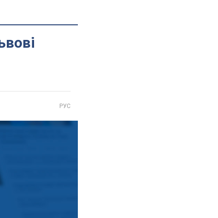
ьвові
РУС