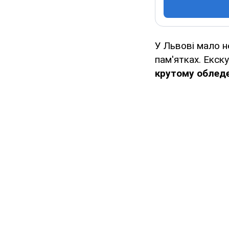
У Львові мало 
пам'ятках. Екск
крутому облед