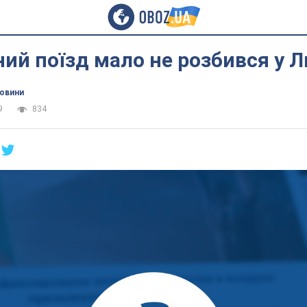
ий поїзд мало не розбився у Л
новини
9
834