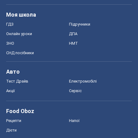
Моя школа
ГДЗ
Підручники
Онлайн уроки
ДПА
ЗНО
НМТ
СНД посібники
Авто
Тест Драйв
Електромобілі
Акції
Сервіс
Food Oboz
Рецепти
Напої
Дієти