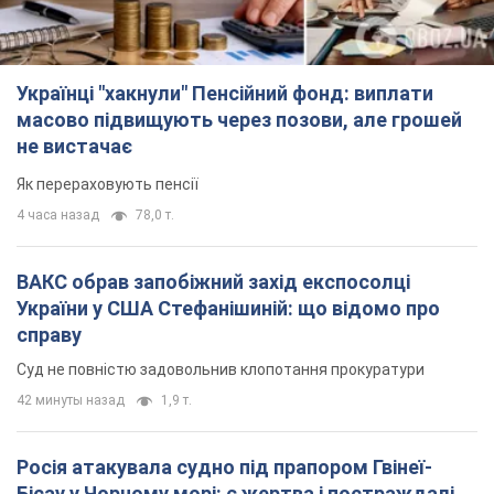
Українці "хакнули" Пенсійний фонд: виплати
масово підвищують через позови, але грошей
не вистачає
Як перераховують пенсії
4 часа назад
78,0 т.
ВАКС обрав запобіжний захід експосолці
України у США Стефанішиній: що відомо про
справу
Суд не повністю задовольнив клопотання прокуратури
42 минуты назад
1,9 т.
Росія атакувала судно під прапором Гвінеї-
Бісау у Чорному морі: є жертва і постраждалі