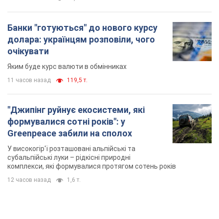
Банки "готуються" до нового курсу
долара: українцям розповіли, чого
очікувати
Яким буде курс валюти в обмінниках
11 часов назад
119,5 т.
"Джипінг руйнує екосистеми, які
формувалися сотні років": у
Greenpeace забили на сполох
У високогір'ї розташовані альпійські та
субальпійські луки – рідкісні природні
комплекси, які формувалися протягом сотень років
12 часов назад
1,6 т.