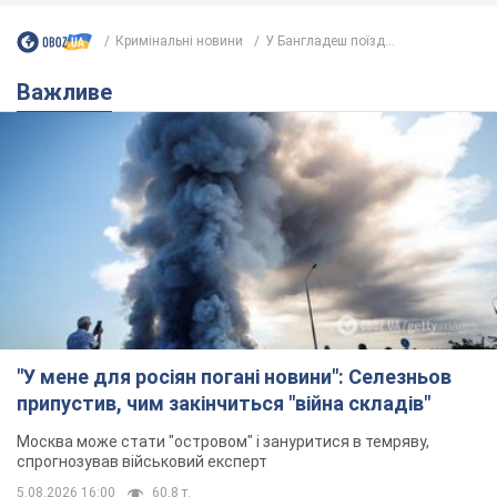
Кримінальні новини
У Бангладеш поїзд...
Важливе
"У мене для росіян погані новини": Селезньов
припустив, чим закінчиться "війна складів"
Москва може стати "островом" і зануритися в темряву,
спрогнозував військовий експерт
5.08.2026 16:00
60,8 т.