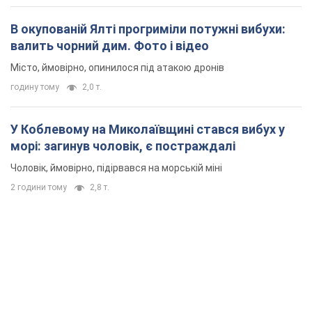
В окупованій Ялті прогриміли потужні вибухи:
валить чорний дим. Фото і відео
Місто, ймовірно, опинилося під атакою дронів
годину тому
2,0 т.
У Коблевому на Миколаївщині стався вибух у
морі: загинув чоловік, є постраждалі
Чоловік, ймовірно, підірвався на морській міні
2 години тому
2,8 т.