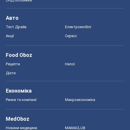
СНД посібники
Авто
Тест Драйв
Електромобілі
Акції
Сервіс
Food Oboz
Рецепти
Напої
Дієти
Економіка
Ринки та компанії
Макроекономіка
MedOboz
Новини медицини
MAMACLUB