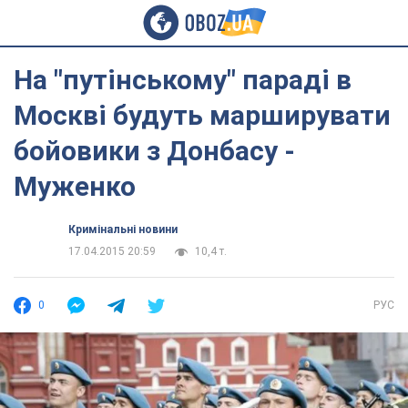
На "путінському" параді в
Москві будуть марширувати
бойовики з Донбасу -
Муженко
Кримінальні новини
17.04.2015 20:59
10,4 т.
0
РУС