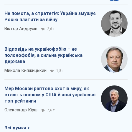
Не помста, а стратегія: Україна змушує
Росію платити за війну
Віктор Андрусів
2,6 т.
Відповідь на українофобію – не
полонофобія, а сильна українська
держава
Микола Княжицький
1,8 т.
Мер Москви раптово схотів миру, як
стають послом у США й нові українські
топ-рейтинги
Олександр Кірш
7,6 т.
Всі думки