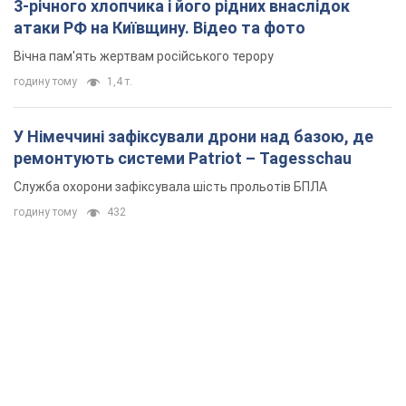
3-річного хлопчика і його рідних внаслідок
атаки РФ на Київщину. Відео та фото
Вічна пам'ять жертвам російського терору
годину тому
1,4 т.
У Німеччині зафіксували дрони над базою, де
ремонтують системи Patriot – Tagesschau
Служба охорони зафіксувала шість прольотів БПЛА
годину тому
432