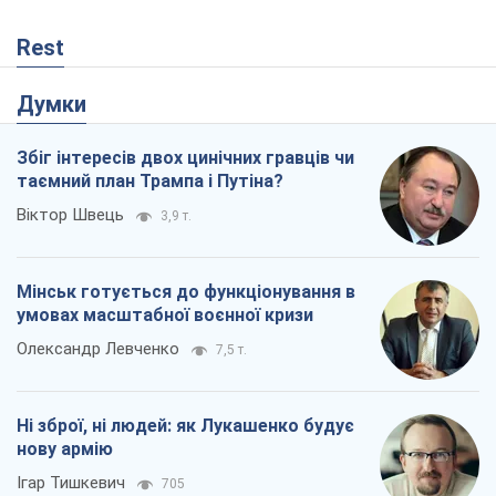
Rest
Думки
Збіг інтересів двох цинічних гравців чи
таємний план Трампа і Путіна?
Віктор Швець
3,9 т.
Мінськ готується до функціонування в
умовах масштабної воєнної кризи
Олександр Левченко
7,5 т.
Ні зброї, ні людей: як Лукашенко будує
нову армію
Ігар Тишкевич
705