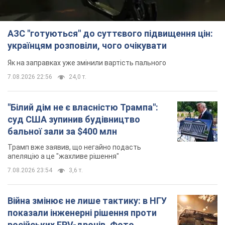
АЗС "готуються" до суттєвого підвищення цін:
українцям розповіли, чого очікувати
Як на заправках уже змінили вартість пального
7.08.2026 22:56
24,0 т.
"Білий дім не є власністю Трампа":
суд США зупинив будівництво
бальної зали за $400 млн
Трамп вже заявив, що негайно подасть
апеляцію а це "жахливе рішення"
7.08.2026 23:54
3,6 т.
Війна змінює не лише тактику: в НГУ
показали інженерні рішення проти
російських FPV-дронів. Фото