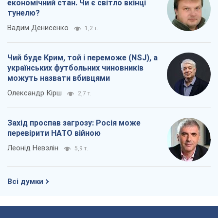
економічний стан. Чи є світло вкінці
тунелю?
Вадим Денисенко
1,2 т.
Чий буде Крим, той і переможе (NSJ), а
українських футбольних чиновників
можуть назвати вбивцями
Олександр Кірш
2,7 т.
Захід проспав загрозу: Росія може
перевірити НАТО війною
Леонід Невзлін
5,9 т.
Всі думки