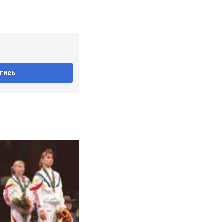
!
тись