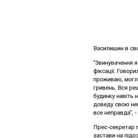
Василишин в сво
"Звинувачення я
фіксації. Говори
проживаю, могла
гривень. Вся реш
будинку навіть 
доведу свою нев
все неправда", 
Прес-секретар г
застави на підо