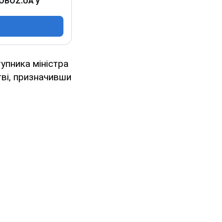
 OBOZ.UA у
упника міністра
ві, призначивши