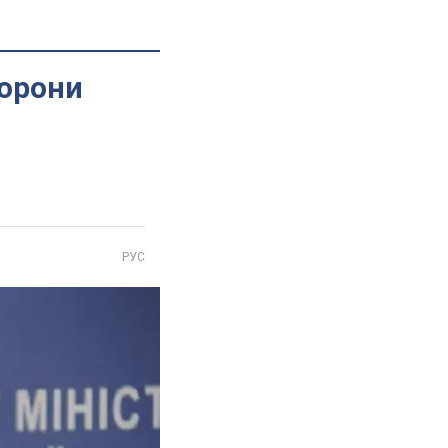
хорони
РУС