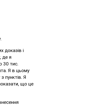
.
х доказів і
, де я
о 30 тис.
нта. Я в цьому
з пунктів. Я
показати, що це
внесення