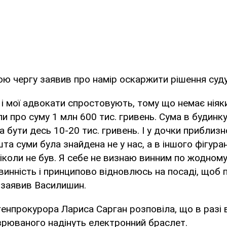
ю чергу заявив про намір оскаржити рішення суду
 і мої адвокати спростовують, тому що немає ніяки
ли про суму 1 млн 600 тис. гривень. Сума в будинку
 бути десь 10-20 тис. гривень. І у дочки приблизн
та суми була знайдена не у нас, а в іншого фігура
ніколи не був. Я себе не визнаю винним по жодному 
инність і принципово відновлюсь на посаді, щоб 
- заявив Василишин.
енпрокурора Лариса Сарган розповіла, що в разі 
зрюваного надінуть електронний браслет.