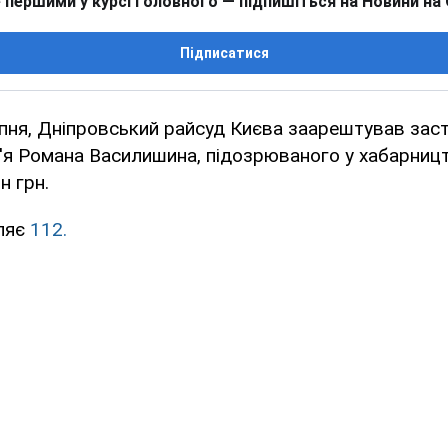
 першими у курсі головного — підпишіться на Новини на
Підписатися
ипня, Дніпровський райсуд Києва заарештував заст
'я Романа Василишина, підозрюваного у хабарницт
н грн.
ляє
112.