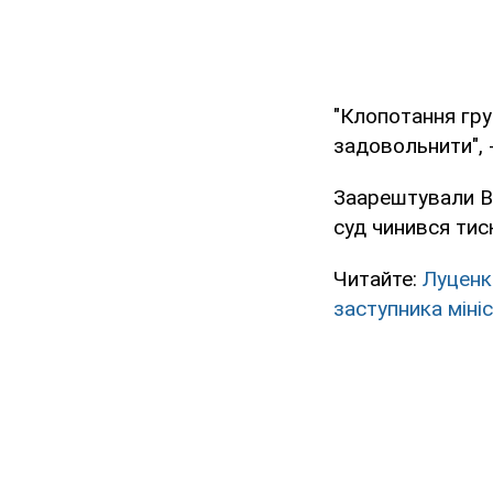
"Клопотання гру
задовольнити", 
Заарештували Ва
суд чинився тис
Читайте:
Луценк
заступника міні