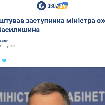
штував заступника міністра о
 Василишина
новини
4
9,7 т.