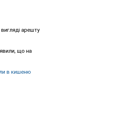
 вигляді арешту
явили, що на
яли в кишеню