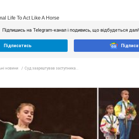
Підпишись на Telegram-канал і подивись, що відбудеться далі
Підписатись
Підписа
ьні новини
Суд заарештував заступника...