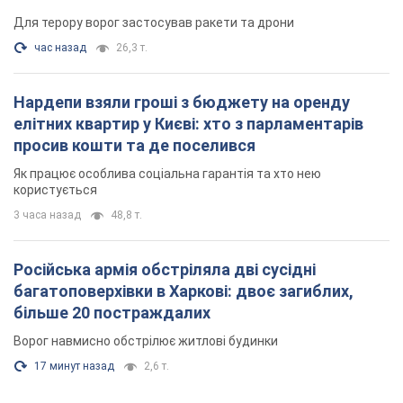
Для терору ворог застосував ракети та дрони
час назад
26,3 т.
Нардепи взяли гроші з бюджету на оренду
елітних квартир у Києві: хто з парламентарів
просив кошти та де поселився
Як працює особлива соціальна гарантія та хто нею
користується
3 часа назад
48,8 т.
Російська армія обстріляла дві сусідні
багатоповерхівки в Харкові: двоє загиблих,
більше 20 постраждалих
Ворог навмисно обстрілює житлові будинки
17 минут назад
2,6 т.