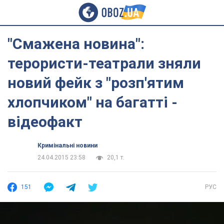
"Смажена новина":
терористи-театрали зняли
новий фейк з "розп'ятим
хлопчиком" на багатті -
відеофакт
Кримінальні новини
24.04.2015 23:58
20,1 т.
151
РУС