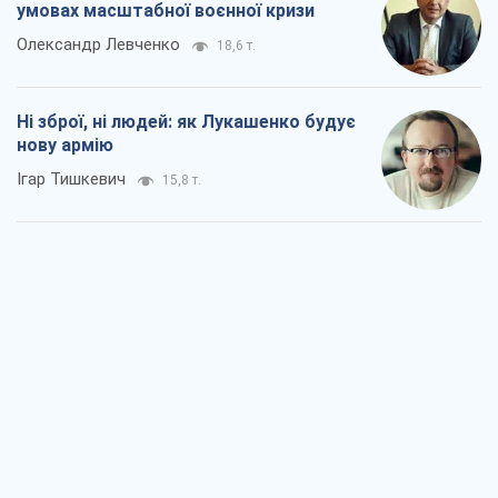
умовах масштабної воєнної кризи
Олександр Левченко
18,6 т.
Ні зброї, ні людей: як Лукашенко будує
нову армію
Ігар Тишкевич
15,8 т.