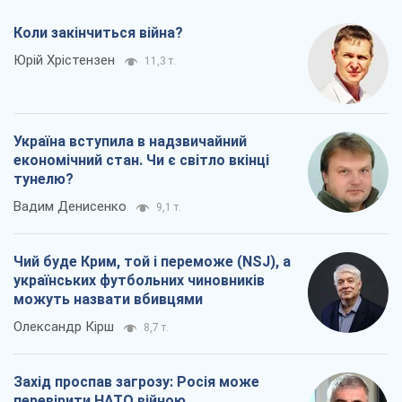
Коли закінчиться війна?
Юрій Хрістензен
11,3 т.
Україна вступила в надзвичайний
економічний стан. Чи є світло вкінці
тунелю?
Вадим Денисенко
9,1 т.
Чий буде Крим, той і переможе (NSJ), а
українських футбольних чиновників
можуть назвати вбивцями
Олександр Кірш
8,7 т.
Захід проспав загрозу: Росія може
перевірити НАТО війною