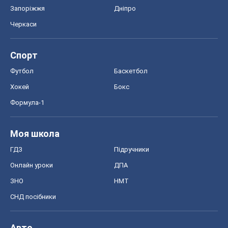
Запоріжжя
Дніпро
Черкаси
Спорт
Футбол
Баскетбол
Хокей
Бокс
Формула-1
Моя школа
ГДЗ
Підручники
Онлайн уроки
ДПА
ЗНО
НМТ
СНД посібники
Авто