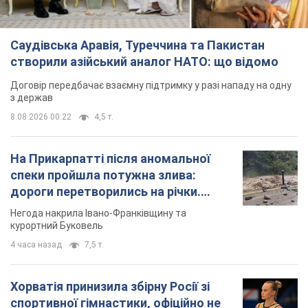
Саудівська Аравія, Туреччина та Пакистан
створили азійський аналог НАТО: що відомо
Договір передбачає взаємну підтримку у разі нападу на одну
з держав
8.08.2026 00:22
4,5 т.
На Прикарпатті після аномальної
спеки пройшла потужна злива:
дороги перетворились на річки.
Відео
Негода накрила Івано-Франківщину та
курортний Буковель
4 часа назад
7,5 т.
Хорватія принизила збірну Росії зі
спортивної гімнастики, офіційно не