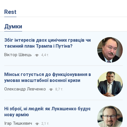
Rest
Думки
Збіг інтересів двох цинічних гравців чи
таємний план Трампа і Путіна?
Віктор Швець
4,4 т.
Мінськ готується до функціонування в
умовах масштабної воєнної кризи
Олександр Левченко
8,7 т.
Ні зброї, ні людей: як Лукашенко будує
нову армію
Ігар Тишкевич
2,1 т.