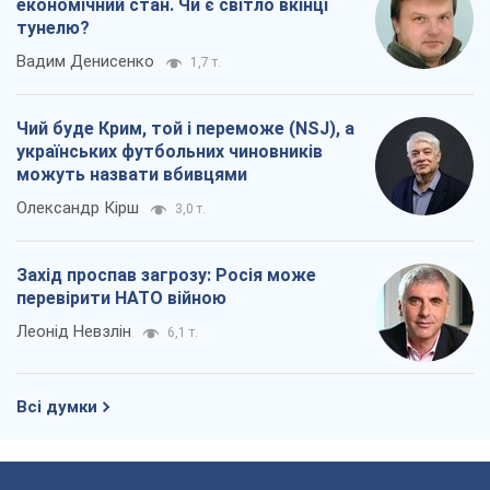
економічний стан. Чи є світло вкінці
тунелю?
Вадим Денисенко
1,7 т.
Чий буде Крим, той і переможе (NSJ), а
українських футбольних чиновників
можуть назвати вбивцями
Олександр Кірш
3,0 т.
Захід проспав загрозу: Росія може
перевірити НАТО війною
Леонід Невзлін
6,1 т.
Всі думки