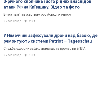
3-річного хлопчика і його рідних внаслідок
атаки РФ на Київщину. Відео та фото
Вічна пам'ять жертвам російського терору
2 часа назад
2,0 т.
У Німеччині зафіксували дрони над базою, де
ремонтують системи Patriot – Tagesschau
Служба охорони зафіксувала шість прольотів БПЛА
2 часа назад
1,3 т.