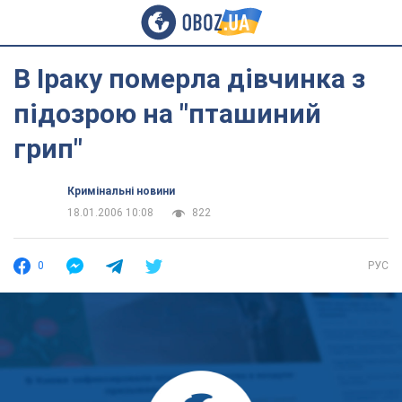
В Іраку померла дівчинка з
підозрою на "пташиний
грип"
Кримінальні новини
18.01.2006 10:08
822
0
РУС