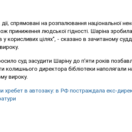
 дії, спрямовані на розпалювання національної нена
кож приниження людської гідності. Шаріна зробил
 у корисливих цілях", - сказано в зачитаному су
вироку.
осило суд засудити Шаріну до п'яти років позбав
и колишнього директора бібліотеки наполягали н
му вироку.
и хребет в автозаку: в РФ постраждала екс-дирек
ратури