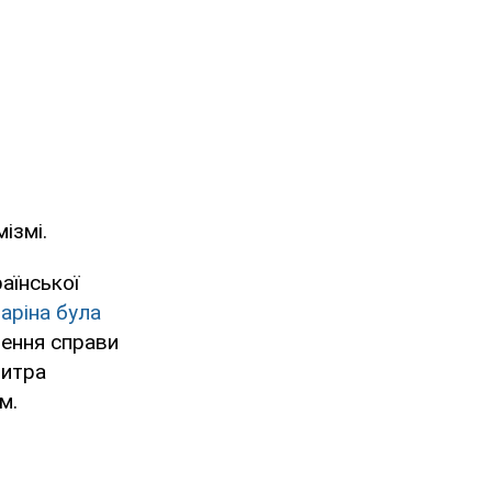
ізмі.
аїнської
аріна була
шення справи
митра
м.