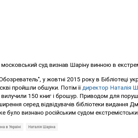
 московський суд визнав Шаріну винною в екстрем
Обозреватель", у жовтні 2015 року в Бібліотеці укр
скві пройшли обшуки. Потім її
директор Наталія Ш
еї вилучили 150 книг і брошур. Приводом для пору
ширення серед відвідувачів бібліотеки видання Д
ке було визнано російським судом екстремістськи
йна в Україні
Наталія Шаріна