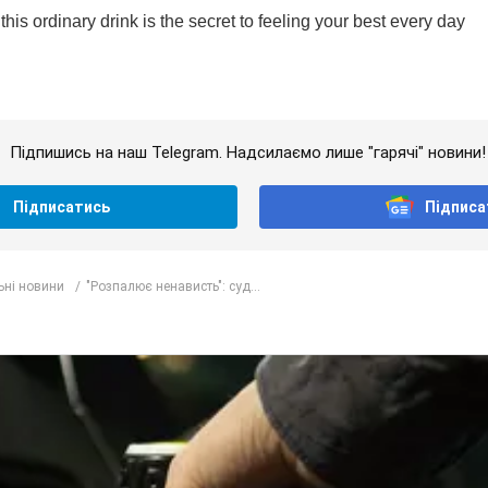
Підпишись на наш Telegram. Надсилаємо лише "гарячі" новини!
Підписатись
Підписа
ьні новини
"Розпалює ненависть": суд...