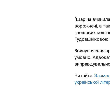
"Шаріна вчинила
ворожнечі, а та
грошових коштів
Гудовшніковою 
Звинувачення пр
умовно. Адвокат
виправдувально
Читайте:
Зламал
української літе