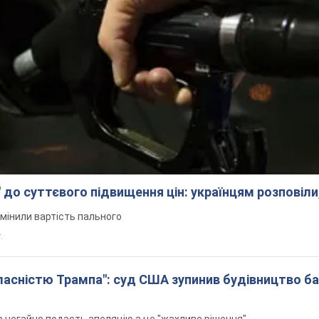
 до суттєвого підвищення цін: українцям розповіли
змінили вартість пального
.
 власністю Трампа": суд США зупинив будівництво б
н
 негайно подасть апеляцію а це "жахливе рішення"