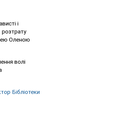
висті і
а розтрату
ддею Оленою
лення волі
а
тор Бібліотеки