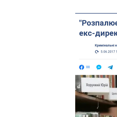
"Розпалює
екс-дирек
Кримінальні 
5.06.2017 
88