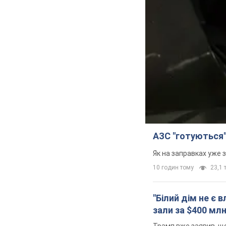
АЗС "готуються"
Як на заправках уже 
10 годин тому
23,1 т
"Білий дім не є
зали за $400 мл
Трамп вже заявив, що