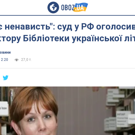
 ненависть": суд у РФ оголоси
тору Бібліотеки української лі
новини
12:20
27,0 т.