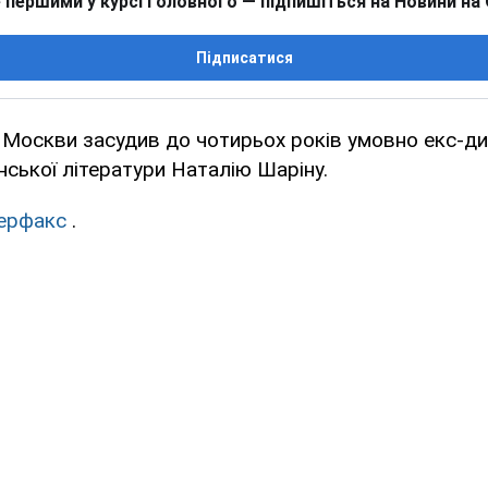
 першими у курсі головного — підпишіться на Новини на
Підписатися
 Москви засудив до чотирьох років умовно екс-д
їнської літератури Наталію Шаріну.
терфакс
.