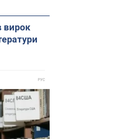
в вирок
тератури
РУС