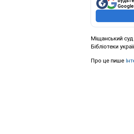
Будьте
Google
Міщанський суд
Бібліотеки укра
Про це пише
Ін