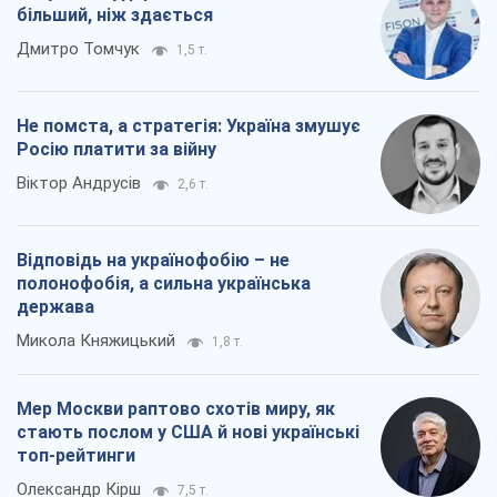
Микола Княжицький
1,8 т.
Мер Москви раптово схотів миру, як
стають послом у США й нові українські
топ-рейтинги
Олександр Кірш
7,5 т.
Всі думки
Про компанію
Команда
Правова інформація
Політика конфіденційності
Реклама на сайті
Документи