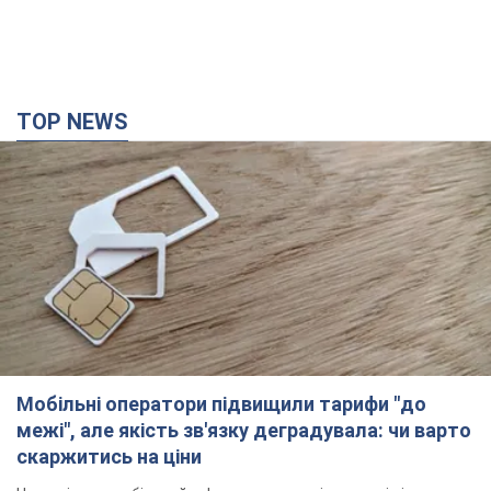
Мобільні оператори підвищили тарифи "до
межі", але якість зв'язку деградувала: чи варто
скаржитись на ціни
Чому ціни на мобільний зв'язок зросли у кілька разів і як
поліпшити якість інтернету на телефоні
3 години тому
15,9 т.
В окупованій Ялті прогриміли потужні вибухи:
валить чорний дим. Фото і відео
Місто, ймовірно, опинилося під атакою дронів
годину тому
1,8 т.
У Коблевому на Миколаївщині стався вибух у
морі: загинув чоловік, є постраждалі