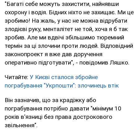
"Багаті себе можуть захистити, найнявши
охорону і водія. Бідних ніхто не захищає. Ми це
зробимо! На жаль, у нас не можна відрубати
злодієві руку, менталітет не той, хоча я б так
зробив. Але ми вдвічі збільшимо тюремний
термін за ці злочини проти людей. Відповідний
законопроект я вже дав доручення
оперативно підготувати", - повідомив Ляшко.
Читайте:
У Києві сталося збройне
пограбування "Укрпошти": злочинець втік
Він зазначив, що за крадіжку або
пограбування потрібно давати "мінімум 10
років в'язниці без права дострокового
звільнення".