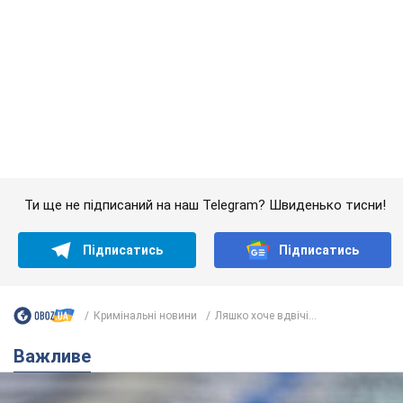
Кримінальні новини
Ляшко хоче вдвічі...
Важливе
Банки "готуються" до нового курсу долара:
українцям розповіли, чого очікувати
найближчими днями