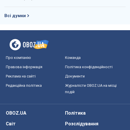
Редакційна політика
Журналісти OBOZ.UA на місці
подій
OBOZ.UA
Політика
Світ
Розслідування
Блоги
Суспільство
Регіони України
Київ
Харків
Запоріжжя
Дніпро
Черкаси
Спорт
Футбол
Баскетбол