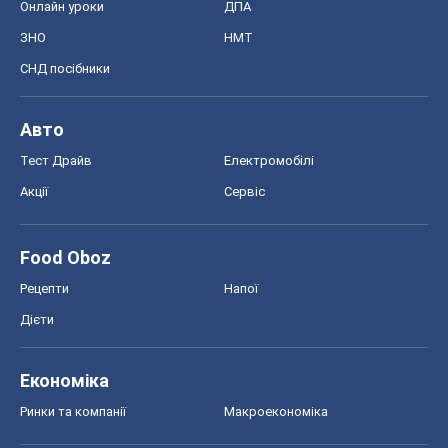
Рецепти
Напої
Дієти
Економіка
Ринки та компанії
Макроекономіка
MedOboz
Новини медицини
MAMACLUB
Шоу
Афіша
Плітки
Краса
Мода
Жіночий журнал