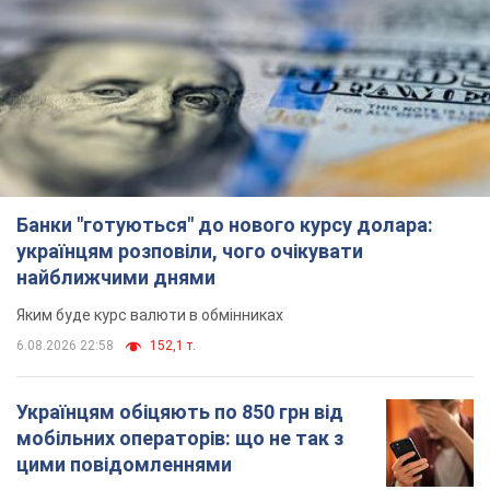
Яким буде курс валюти в обмінниках
6.08.2026 22:58
152,1 т.
Українцям обіцяють по 850 грн від
мобільних операторів: що не так з
цими повідомленнями
Як не потрапити в пастку шахраїв
6.08.2026 21:02
16,8 т.
Найдорожчий футболіст "Динамо"
забив "Карабаху" вже на 10-й хвилині
матчу. Відео
Поєдинок відбувається в Польщі
6.08.2026 20:48
7,0 т.