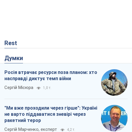
Сергій Місюра
1,0 т.
"Ми вже проходили через гірше": Україні
не варто піддаватися зневірі через
ракетний терор
Сергій Марченко, експерт
4,2 т.
Що очікує українців у 2026–2028 роках?
Головні висновки з нових прогнозів від
НБУ
Василь Фурман
852