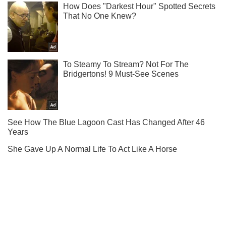
Ти ще не підписаний на наш Telegram? Швиденько тисни!
Підписатись
Підписатись