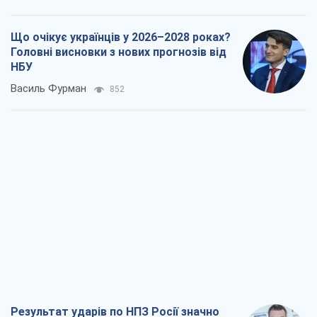
Результат ударів по НПЗ Росії значно
більший, ніж здається
Дмитро Томчук
1,5 т.
Не помста, а стратегія: Україна змушує
Росію платити за війну
Віктор Андрусів
2,6 т.
Відповідь на українофобію – не
полонофобія, а сильна українська
держава