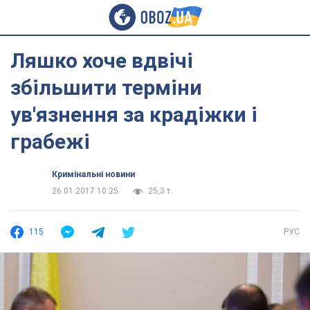
Ляшко хоче вдвічі
збільшити терміни
ув'язнення за крадіжки і
грабежі
Кримінальні новини
26.01.2017 10:25
25,3 т.
115
РУС