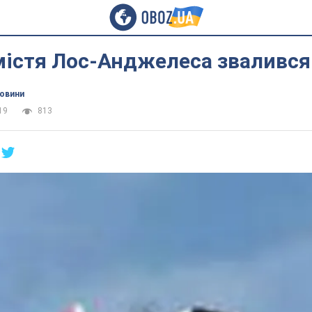
істя Лос-Анджелеса звалився
новини
19
813