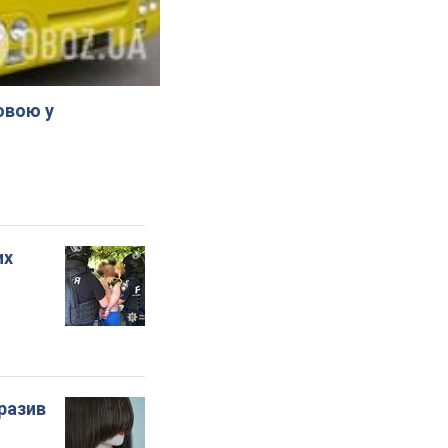
овою у
их
бразив