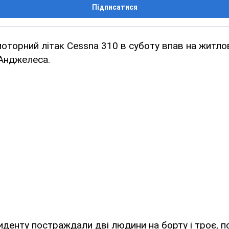
Підписатися
торний літак Cessna 310 в суботу впав на житлов
-Анджелеса.
циденту постраждали дві людини на борту і троє, 