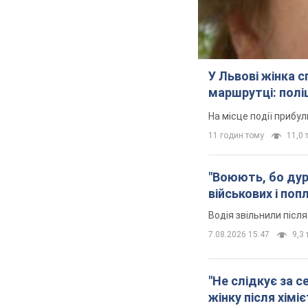
У Львові жінка 
маршрутці: полі
На місце події прибу
11 годин тому
11,0 т
"Воюють, бо дурн
військових і поп
Водія звільнили післ
7.08.2026 15:47
9,3 
"Не слідкує за с
жінку після хімі