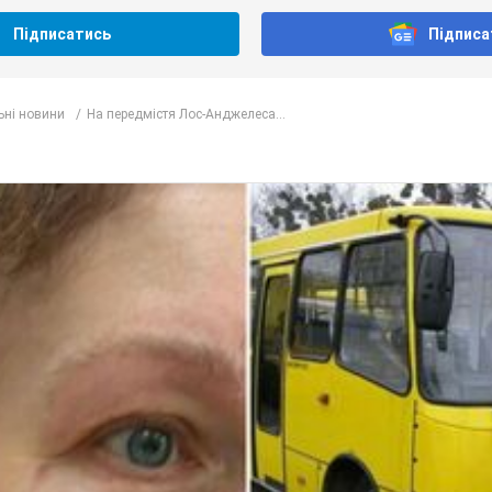
Підписатись
Підписа
ьні новини
На передмістя Лос-Анджелеса...