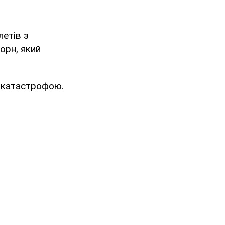
летів з
орн, який
д катастрофою.