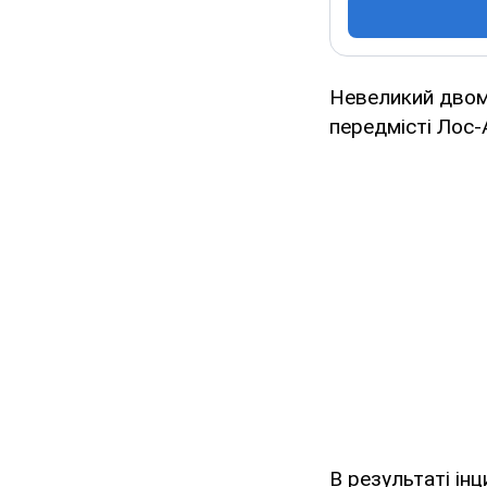
Невеликий двомо
передмісті Лос
В результаті ін