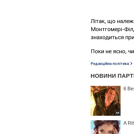
Літак, що належа
Монтгомері-Філд
знаходиться при
Поки не ясно, ч
Редакційна політика