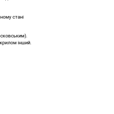
чному стані
осковським).
 крилом інший.