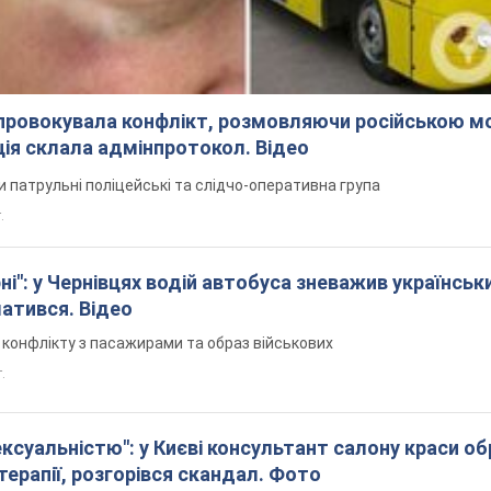
спровокувала конфлікт, розмовляючи російською м
ція склала адмінпротокол. Відео
ли патрульні поліцейські та слідчо-оперативна група
.
і": у Чернівцях водій автобуса зневажив українськ
латився. Відео
я конфлікту з пасажирами та образ військових
т.
ексуальністю": у Києві консультант салону краси о
єтерапії, розгорівся скандал. Фото